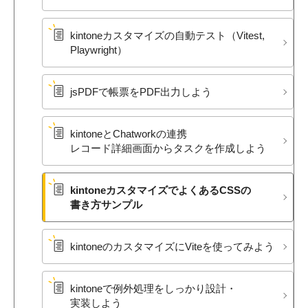
kintoneカスタマイズの​自動テスト​（Vitest,
Playwright）
jsPDFで​帳票を​PDF出力しよう
kintoneと​Chatworkの​連携
レコード詳細画面から​タスクを​作成しよう
kintoneカスタマイズで​よく​ある​CSSの​
書き方​サンプル
kintoneの​カスタマイズに​Viteを​使ってみよう
kintoneで​例外処理を​しっかり設計・​
実装しよう