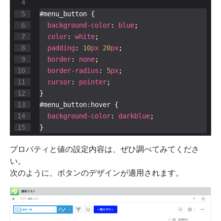
background-color
: 
blue
color
: 
white
padding
: 
10
px
20
px
border
: 
none
border-radius
: 
5
px
cursor
: 
pointer
background-color
: 
darkblue
}
プロパティと値の設定内容は、ぜひ調べてみてくださ
い。
次のように、ボタンのデザインが適用されます。