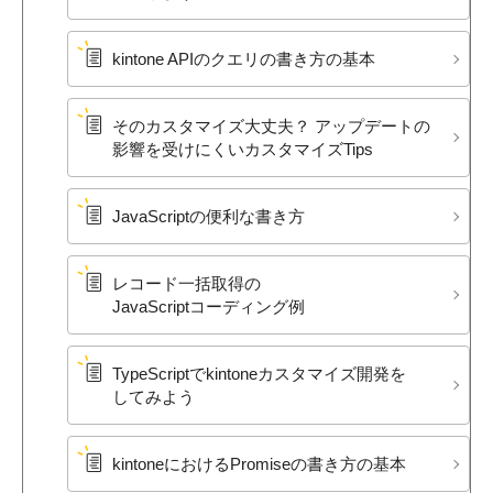
kintone APIの​クエリの​書き方の​基本
その​カスタマイズ大丈夫？​ アップデートの​
影響を​受けに​くいカスタマイズTips
JavaScriptの​便利な​書き方
レコード一括取得の​
JavaScriptコーディング例
TypeScriptで​kintoneカスタマイズ開発を​
してみよう
kintoneに​おける​Promiseの​書き方の​基本