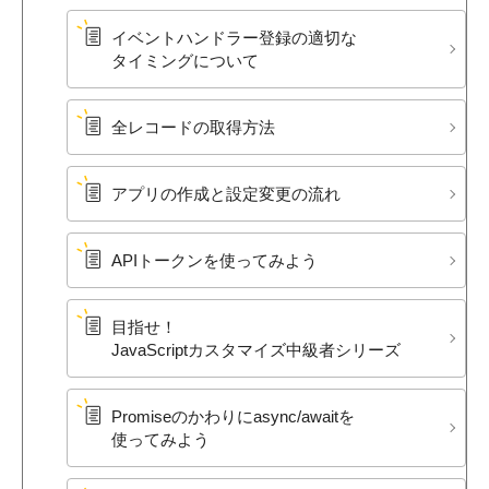
イベントハンドラー登録の​適切な​
タイミングに​ついて
全レ​コードの​取得方​法
アプリの​作成と​設定変更の​流れ
APIトークンを​使ってみよう
目指せ！​
JavaScriptカスタマイズ中級者シリーズ
Promiseの​かわりに​async/awaitを​
使ってみよう