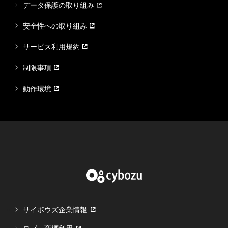
データ保護の取り組み
安全性への取り組み
サービス利用規約
制限事項
動作環境
サイボウズ企業情報