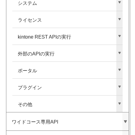
システム
ライセンス
kintone REST APIの​実行
外部の​APIの​実行
ポータル
プラグイン
その​他
ワイドコース専用API