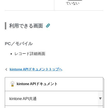
ていない
利用できる画面
PC／モバイル
レコード詳細画面
kintone APIドキュメントトップへ
kintone APIドキュメント
kintone API共通