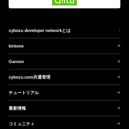
cybozu developer networkとは
kintone
Garoon
cybozu.com共通管理
チュートリアル
最新情報
コミュニティ