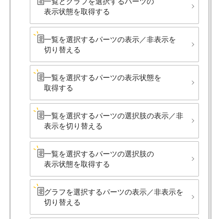
一覧と​グラフを​選択する​パーツの​
表示状態を​取得する
一覧を​選択する​パーツの​表示／非​表示を​
切り​替える
一覧を​選択する​パーツの​表示状態を​
取得する
一覧を​選択する​パーツの​選択肢の​表示／非​
表示を​切り​替える
一覧を​選択する​パーツの​選択肢の​
表示状態を​取得する
グラフを​選択する​パーツの​表示／非​表示を​
切り​替える