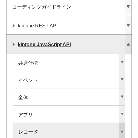
コーディングガイドライン
kintone REST API
kintone JavaScript API
共通仕様
イベント
全体
アプリ
レコード