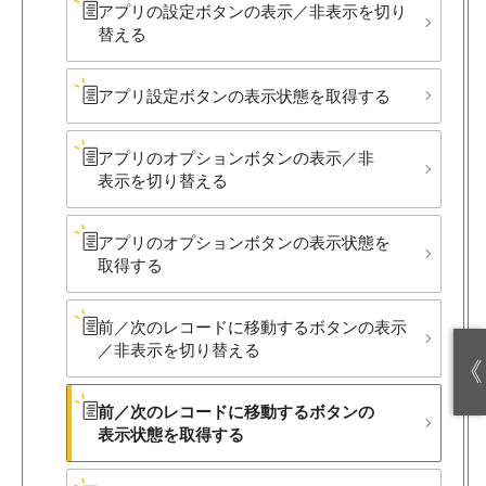
アプリの​設定ボタンの​表示／非​表示を​切り​
替える
アプリ設定ボタンの​表示状態を​取得する
アプリの​オプションボタンの​表示／非​
表示を​切り​替える
アプリの​オプションボタンの​表示状態を​
取得する
前／次の​レコードに​移動する​ボタンの​表示
／非​表示を​切り​替える
《
前／次の​レコードに​移動する​ボタンの​
表示状態を​取得する