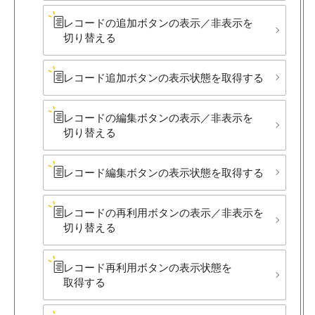
レコードの​追加ボタンの​表示／非​表示を​
切り​替える
レコード追加ボタンの​表示状態を​取得する
レコードの​編集ボタンの​表示／非​表示を​
切り​替える
レコード編集ボタンの​表示状態を​取得する
レコードの​再利用ボタンの​表示／非​表示を​
切り​替える
レコード再利用ボタンの​表示状態を​
取得する