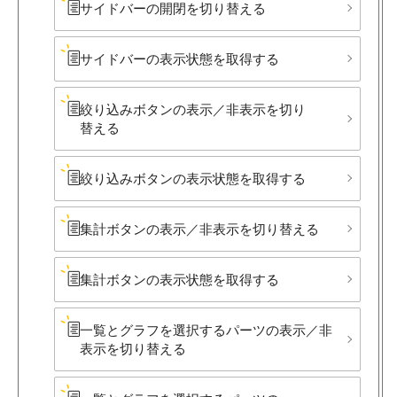
サイドバーの​開閉を​切り​替える
サイドバーの​表示状態を​取得する
絞り込みボタンの​表示／非​表示を​切り​
替える
絞り込みボタンの​表示状態を​取得する
集計ボタンの​表示／非​表示を​切り​替える
集計ボタンの​表示状態を​取得する
一覧と​グラフを​選択する​パーツの​表示／非​
表示を​切り​替える