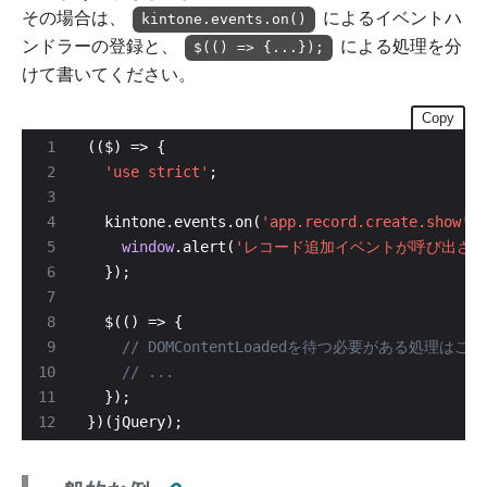
その場合は、
によるイベントハ
kintone.events.on()
ンドラーの登録と、
による処理を分
$(() => {...});
けて書いてください。
Copy
'use strict'
  kintone.events.on(
'app.record.create.show'
window
.alert(
'レコード追加イベントが呼び出され
})(jQuery);