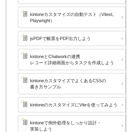
kintoneカスタマイズの​自動テスト​（Vitest,
Playwright）
jsPDFで​帳票を​PDF出力しよう
kintoneと​Chatworkの​連携
レコード詳細画面から​タスクを​作成しよう
kintoneカスタマイズで​よく​ある​CSSの​
書き方​サンプル
kintoneの​カスタマイズに​Viteを​使ってみよう
kintoneで​例外処理を​しっかり設計・​
実装しよう