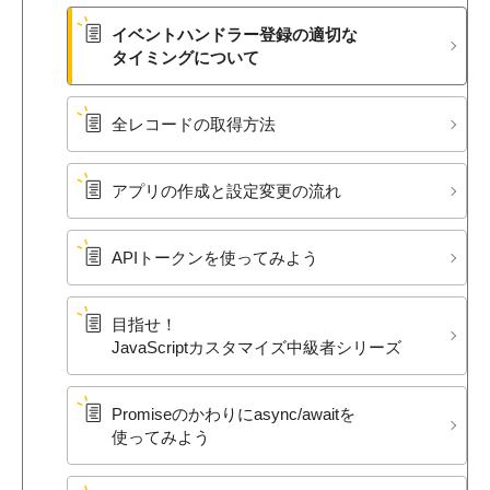
イベントハンドラー登録の​適切な​
タイミングに​ついて
全レ​コードの​取得方​法
アプリの​作成と​設定変更の​流れ
APIトークンを​使ってみよう
目指せ！​
JavaScriptカスタマイズ中級者シリーズ
Promiseの​かわりに​async/awaitを​
使ってみよう