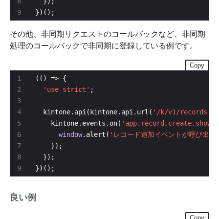
})();
その他、非同期リクエストのコールバックなど、非同期
処理のコールバックで非同期に登録している例です。
Copy
'use strict'
  kintone.api(kintone.api.url(
'/k/v1/records'
, 
    kintone.events.on(
'app.record.create.show'
window
.alert(
'レコード追加イベントが呼び出さ
})();
良い例
Copy