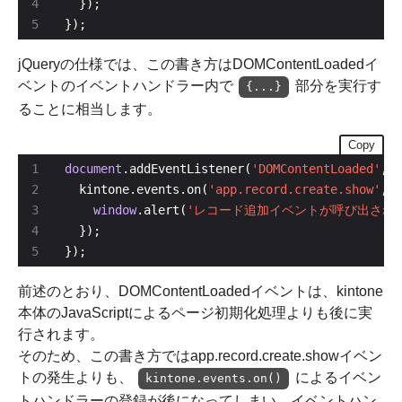
});
jQueryの仕様では、この書き方はDOMContentLoadedイ
ベントのイベントハンドラー内で
部分を実行す
{...}
ることに相当します。
Copy
document
.addEventListener(
'DOMContentLoaded'
  kintone.events.on(
'app.record.create.show'
window
.alert(
'レコード追加イベントが呼び出され
});
前述のとおり、DOMContentLoadedイベントは、kintone
本体のJavaScriptによるページ初期化処理よりも後に実
行されます。
そのため、この書き方ではapp.record.create.showイベン
トの発生よりも、
によるイベン
kintone.events.on()
トハンドラーの登録が後になってしまい、イベントハン