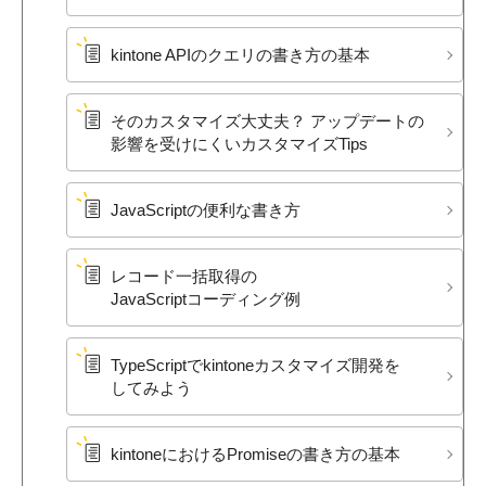
kintone APIの​クエリの​書き方の​基本
その​カスタマイズ大丈夫？​ アップデートの​
影響を​受けに​くいカスタマイズTips
JavaScriptの​便利な​書き方
レコード一括取得の​
JavaScriptコーディング例
TypeScriptで​kintoneカスタマイズ開発を​
してみよう
kintoneに​おける​Promiseの​書き方の​基本