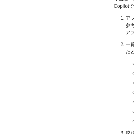
Copi
ア
参
ア
一
た
絞