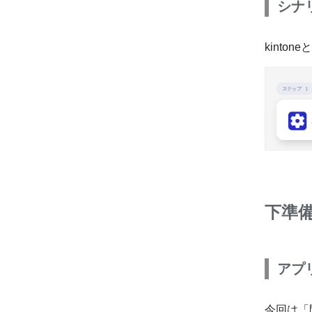
シナ
kinto
下準
アプ
今回は「