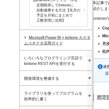
Garoonの​スケジュールを​
本記事では
定期取得して​kintoneに​
紹介しま
自動連携する​方​法【先月の​
予定を​月初に​まとめて​
kinto
工数管理に​活用】
Co
Mi
Microsoft Power BI × kintone カスタ
ムコネクタ活用ガイド
月
社
いろいろな​プログラミング言語で​
kintone REST APIを​実行する
連
連
開発環境を​整備する
ライブラリを​使って​プログラムを​
想定
効率的に​書く