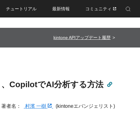
チュートリアル
最新情報
コミュニティ
Enhanced by Google
kintone APIアップデート履歴
し、CopilotでAI分析する方法
著者名：
村濱 一樹
(kintoneエバンジェリスト)