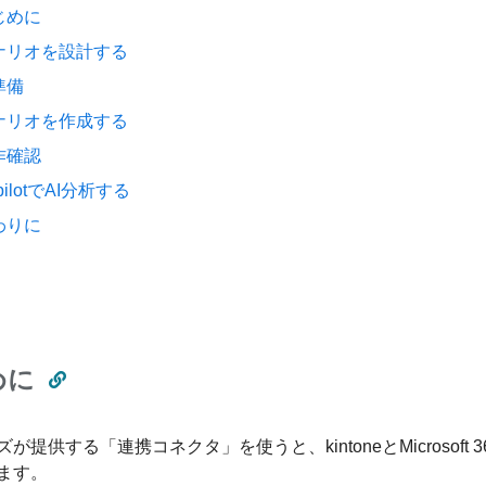
じめに
ナリオを設計する
準備
ナリオを作成する
作確認
pilotでAI分析する
わりに
めに
が提供する「連携コネクタ」を使うと、kintoneとMicroso
ます。