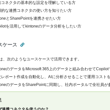
携コネクタの基本的な設定を理解している方
用的な連携コネクタの使い方を知りたい方
ntoneとSharePointを連携させたい方
pilotを活用してkintoneのデータ分析をしたい方
スケース
は、次のようなユースケースで活用できます。
ntoneのデータをMicrosoft 365上のデータと組み合わせてCopi
次レポート作成を自動化し、AIに分析させることで運用コスト
ntoneのデータをSharePointに同期し、社内ポータルで全社
足
ぜ連携コネクタを使うのか？