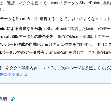
、連携コネクタを使ってkintoneのデータをSharePointに自動連携し
す。
neのデータをSharePointに連携することで、以下のようなメリ
pilotによる高度なAI分析
：SharePointに格納したkinton
crosoft 365データとの統合分析
：既存のMicrosoft 365
次レポート作成の自動化
：毎月の定型作業を自動化し、運用コ
内ポータルでのデータ共有
：SharePointを通じて、全社員がk
携コネクタの詳細内容については、次のページを参照してくだ
携コネクタとは
読者