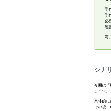
手
手
必
連
毎
シナ
今回は「
します。
具体的に
その後、