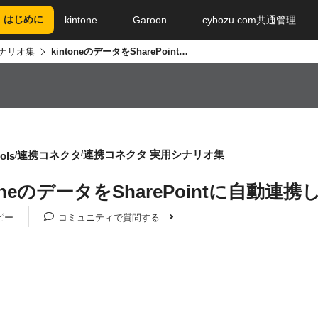
はじめに
kintone
Garoon
cybozu.com共通管理
ナリオ集
kintoneのデータをSharePointに自動連携し、CopilotでAI分析する方法
連携コネクタ 実用シナリオ集
連携コネクタ
ols
toneのデータをSharePointに自動連携
ピー
コミュニティで質問する