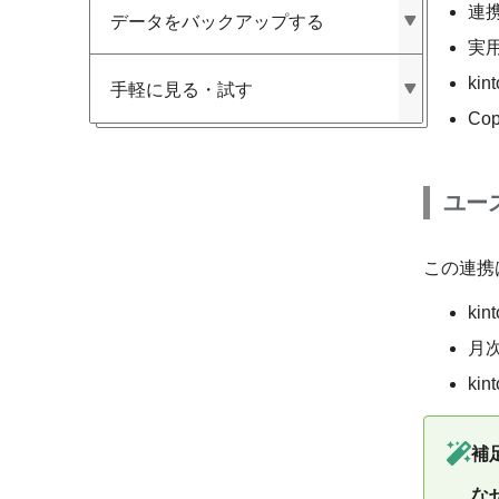
連
データを​バックアップする
実
ki
手軽に​見る​・試す
Co
ユー
この連携
ki
月
ki
補
な