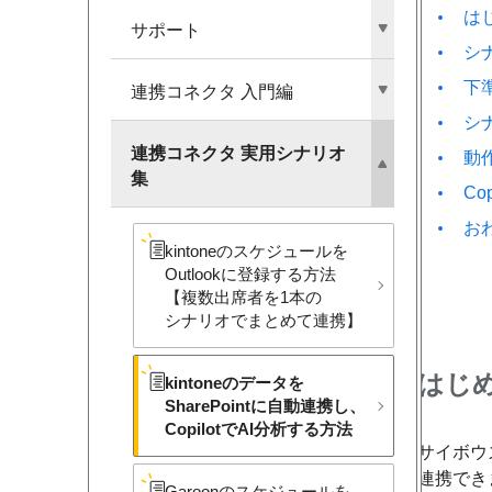
は
サポート
シ
下
連携コネクタ 入門編
シ
連携コネクタ 実用シナリオ
動
集
Co
お
kintoneの​スケジュールを​
Outlookに​登録する​方​法
【複数出席者を​1本の​
シナリオで​まとめて​連携】
はじ
kintoneの​データを​
SharePointに​自動連携し、​
Copilotで​AI分析する​方​法
サイボウズ
連携でき