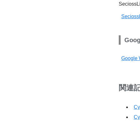
Secio
Secio
Goog
Googl
関連
Cy
Cy