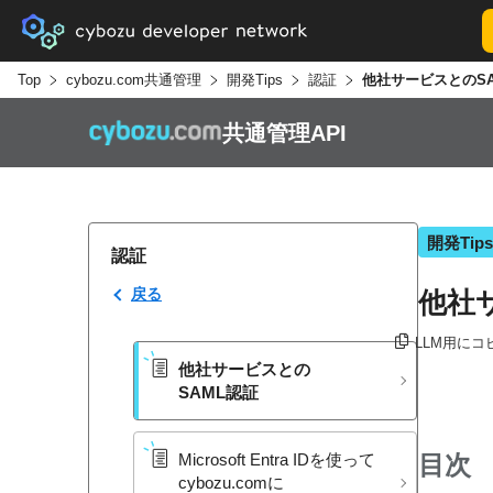
Top
cybozu.com共通管理
開発Tips
認証
他社サービスとのS
共通管理API
開発Tips
認証
戻る
他社
LLM用にコ
他社サービスとの​
SAML認証
目次
Microsoft Entra IDを​使って​
cybozu.comに​