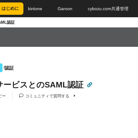
はじめに
kintone
Garoon
cybozu.com共通管理
AML認証
認証
サービスとのSAML認証
ピー
コミュニティで質問する