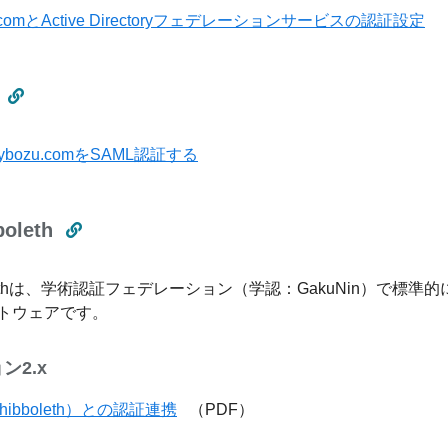
u.comとActive Directoryフェデレーションサービスの認証設定
cybozu.comをSAML認証する
boleth
bolethは、学術認証フェデレーション（学認：GakuNin）で
トウェアです。
ン2.x
ibboleth）との認証連携
（PDF）