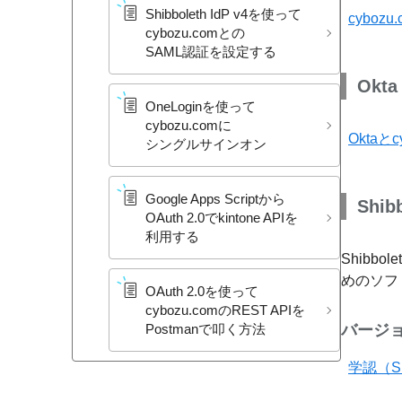
Shibboleth IdP v4を​使って​
cyboz
cybozu.comとの​
SAML認証を​設定する
Okta
OneLoginを​使って​
cybozu.comに​
Oktaと
シングルサインオン
Google Apps Scriptから​
Shib
OAuth 2.0で​kintone APIを​
利用する
Shib
めのソフ
OAuth 2.0を​使って​
cybozu.comの​REST APIを​
バージョ
Postmanで​叩く​方​法
学認（Sh