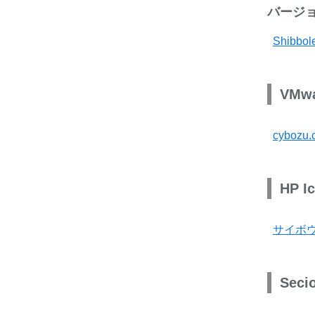
バージョ
Shibb
VMwa
cyboz
HP I
サイボウ
Seci