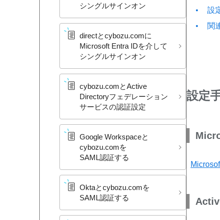
シングルサインオン
設
関
directと​cybozu.comに​
Microsoft Entra IDを​介して​
シングルサインオン
cybozu.comと​Active
設定
Directoryフェデレーション
サービスの​認証設定
Micro
Google Workspaceと​
cybozu.comを​
SAML認証する
Micro
Oktaと​cybozu.comを​
SAML認証する
Act