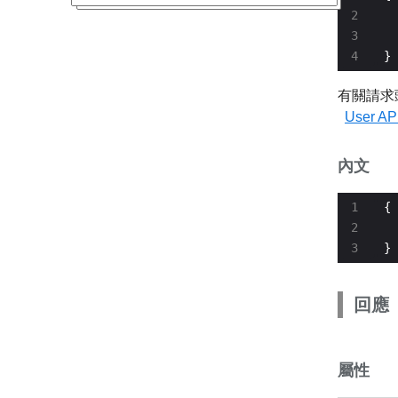
  
  
}
有關請求
User 
內文
  
}
回應
屬性