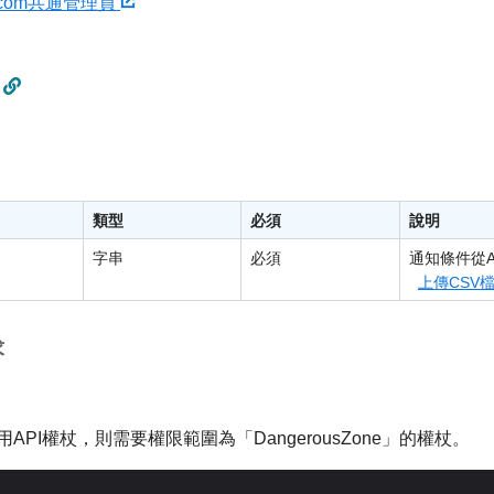
u.com共通管理員
類型
必須
說明
字串
必須
通知條件從A
上傳CSV檔
求
API權杖，則需要權限範圍為「DangerousZone」的權杖。