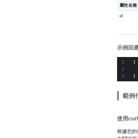
屬性名稱
id
示例回
  
}
範例
使用cu
根據您的