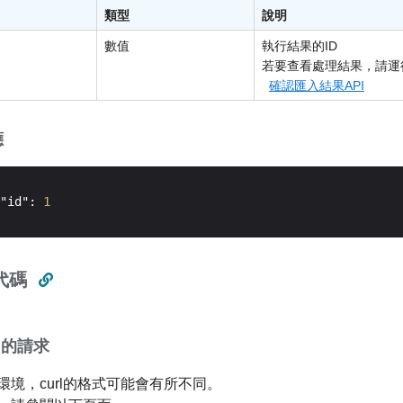
類型
說明
數值
執行結果的ID
若要查看處理結果，請運
確認匯入結果API
應
"id": 
1
代碼
rl的請求
環境，curl的格式可能會有所不同。