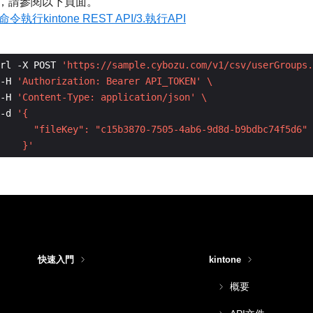
，請參閱以下頁面。
命令執行kintone REST API/3.執行API
rl -X POST 
'https://sample.cybozu.com/v1/csv/userGroups.
-H 
'Authorization: Bearer API_TOKEN'
-H 
'Content-Type: application/json'
-d 
    }'
快速入門
kintone
概要