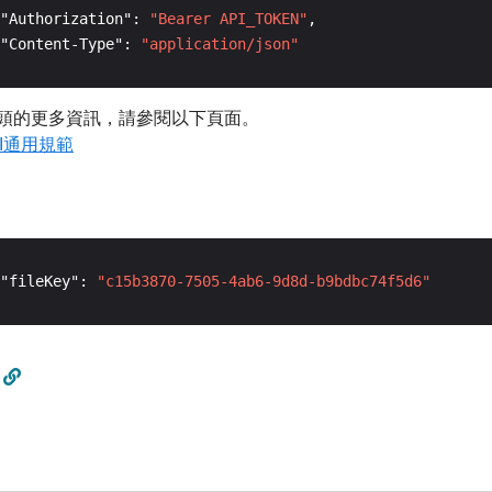
"Authorization": 
"Bearer API_TOKEN"
"Content-Type": 
"application/json"
頭的更多資訊，請參閱以下頁面。
API通用規範
"fileKey": 
"c15b3870-7505-4ab6-9d8d-b9bdbc74f5d6"