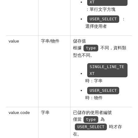
XT
：單行文字方塊
：
USER_SELECT
選擇使用者
value
字串/物件
儲存值
根據
不同，資料類
type
型也不同。
SINGLE_LINE_TE
XT
時：字串
USER_SELECT
時：物件
value.code
字串
已儲存的使用者編號
僅當
為
type
時才存
USER_SELECT
在。