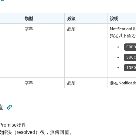
類型
必須
說明
字串
必須
Notificatio
指定以下值之
ERR
SUC
INF
字串
必須
要在Notific
值
romise物件。
se被解決（resolved）後，無傳回值。