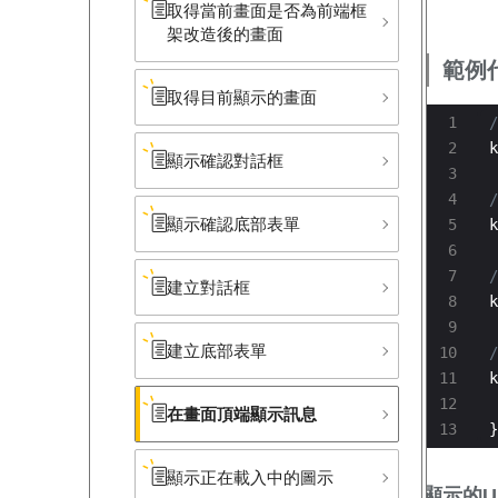
取得當前畫面是否為前端框
架改造後的畫面
範例
取得目前顯示的畫面
k
顯示確認對話框
顯示確認底部​表單
k
建立對話框
k
建立底部​表單
k
 
在畫面頂端顯示訊息
}
顯示正在載入中的圖示
顯示的U