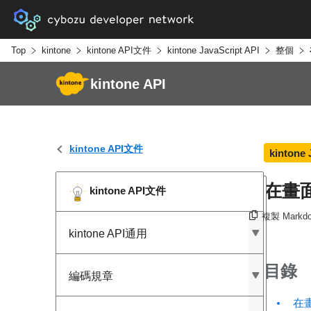
Top
kintone
kintone API文件
kintone JavaScript API
整個
kintone API
kintone API文件
kintone 
在畫
kintone API文件
複製 Markd
kintone API通用
目錄
編碼規章
在