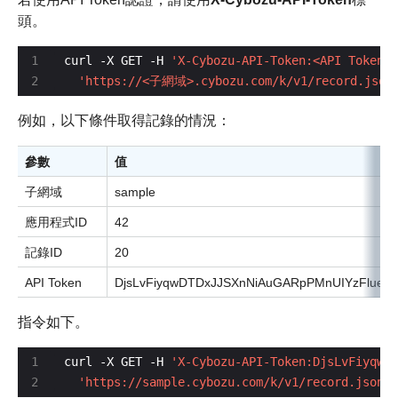
頭。
curl -X GET -H 
'X-Cybozu-API-Token:<API Token>'
'https://<子網域>.cybozu.com/k/v1/record.js
例如，以下條件取得記錄的情況：
參數
值
子網域
sample
應用程式ID
42
記錄ID
20
API Token
DjsLvFiyqwDTDxJJSXnNiAuGARpPMnUIYzFlueg
指令如下。
curl -X GET -H 
'X-Cybozu-API-Token:DjsLvFiyqwDT
'https://sample.cybozu.com/k/v1/record.json?a