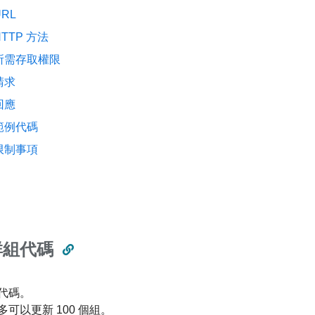
URL
HTTP 方法
所需存取權限
請求
回應
範例代碼
限制事項
群組代碼
代碼。
可以更新 100 個組。