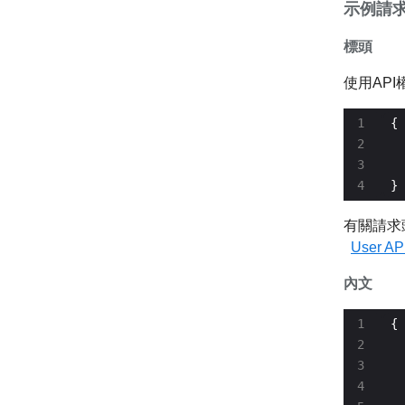
示例請
標頭
使用API
  
  
}
有關請求
User 
內文
  