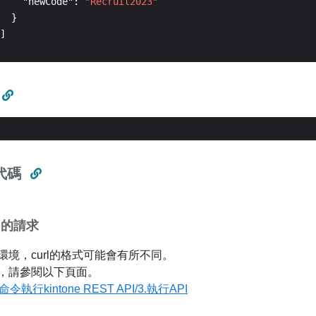
    "newCode": 
"Recruit2023"
代碼
rl的請求
環境，curl的格式可能會有所不同。
，請參閱以下頁面。
命令執行kintone REST API/3.執行API