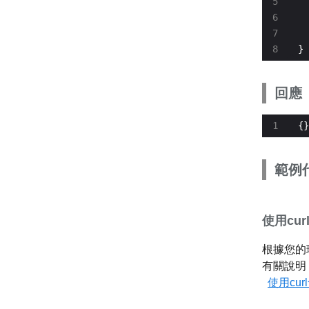
  
}
回應
{}
範例
使用cu
根據您的
有關說明
使用curl