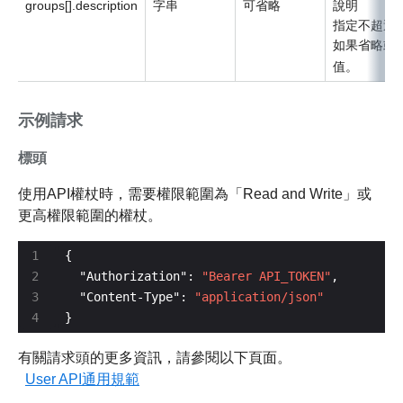
groups[].description
字串
可省略
說明
指定不超過 1
如果省略或
值。
示例請求
標頭
使用API權杖時，需要權限範圍為「Read and Write」或
更高權限範圍的權杖。
  "Authorization": 
"Bearer API_TOKEN"
  "Content-Type": 
"application/json"
}
有關請求頭的更多資訊，請參閱以下頁面。
User API通用規範