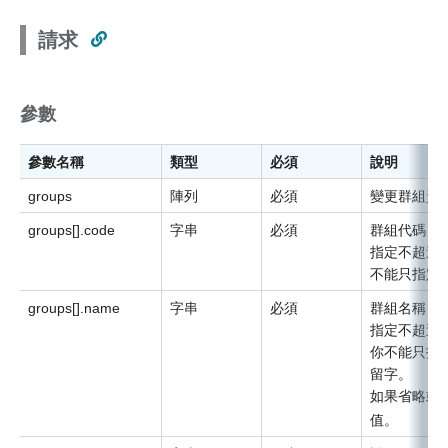
請求
參數
參數名稱
類型
必須
說明
groups
陣列
必須
變更群組資
groups[].code
字串
必須
群組代碼
指定不超過1
不能只指定
groups[].name
字串
必須
群組名稱
指定不超過1
你不能只指定
留字。
如果省略或
值。