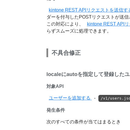
kintone REST APIリクエストを送信す
ダーを付与したPOSTリクエストが送
この対応により、
kintone REST 
らずスムーズに処理できます。
不具合修正
localeにautoを指定して登録
対象API
ユーザーを追加する
-
/v1/users.js
発生条件
次のすべての条件が当てはまるとき