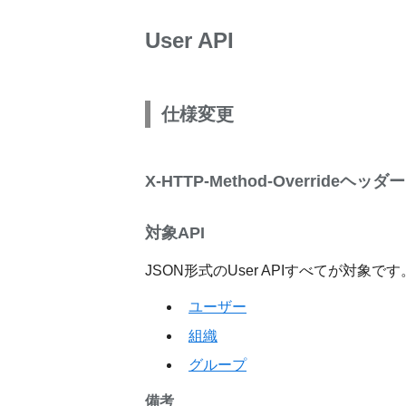
User API
仕様変更
X-HTTP-Method-Overrideヘ
対象API
JSON形式のUser APIすべてが対象です
ユーザー
組織
グループ
備考