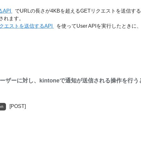
るAPI
でURLの長さが4KBを超えるGETリクエストを送信すると、「X-
信されます。
APIリクエストを送信するAPI
を使ってUser APIを実行したとき
したユーザーに対し、kintoneで通知が送信される操作を
[POST]
on