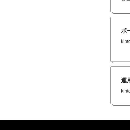
ポ
ki
運
ki