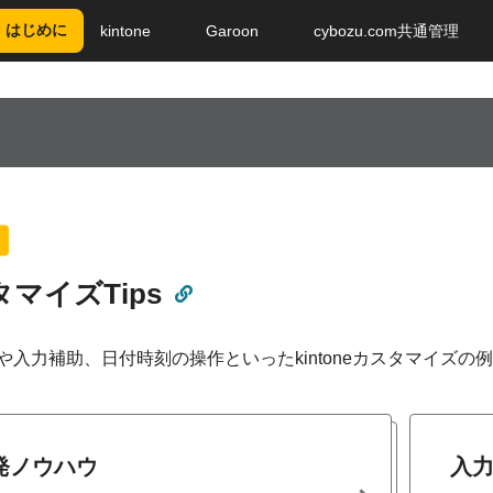
はじめに
kintone
Garoon
cybozu.com共通管理
マイズTips
や入力補助、日付時刻の操作といったkintoneカスタマイズ
発ノウハウ
入