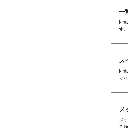
一
ki
す
ス
ki
マ
メ
メ
るk