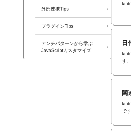
ki
外部​連携Tips
プラグインTips
日
アンチパターンから​学ぶ​
JavaScriptカスタマイズ
ki
す
関
ki
で