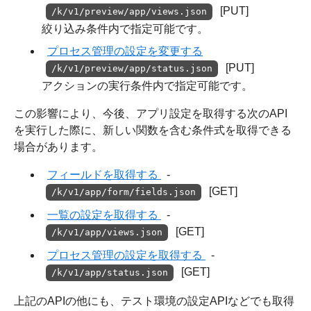
[PUT]
/k/v1/preview/app/views.json
絞り込み条件内で指定可能です。
プロセス管理の設定を変更する
[PUT]
/k/v1/preview/app/status.json
アクションの実行条件内で指定可能です。
この影響により、今後、アプリ設定を取得する次のAPI
を実行した際に、新しい関数を含む条件式を取得できる
場合があります。
フィールドを取得する
-
[GET]
/k/v1/app/form/fields.json
一覧の設定を取得する
-
[GET]
/k/v1/app/views.json
プロセス管理の設定を取得する
-
[GET]
/k/v1/app/status.json
上記のAPIの他にも、テスト環境の設定APIなどでも取得