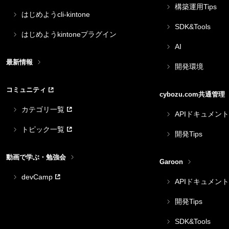
構築運用Tips
はじめようcli-kintone
SDK&Tools
はじめようkintoneプラグイン
AI
最新情報
開発環境
コミュニティ
cybozu.com共通管理
カテゴリ一覧
APIドキュメント
トピック一覧
開発Tips
動画で学ぶ・勉強会
Garoon
devCamp
APIドキュメント
開発Tips
SDK&Tools