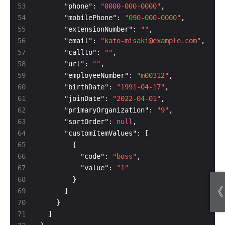
      "phone": 
"0000-000-0000"
      "mobilePhone": 
"090-000-0000"
      "extensionNumber": 
""
      "email": 
"kato-misaki@example.com"
      "callto": 
""
      "url": 
""
      "employeeNumber": 
"m00312"
      "birthDate": 
"1991-04-17"
      "joinDate": 
"2022-04-01"
      "primaryOrganization": 
"9"
      "sortOrder": 
null
          "code": 
"boss"
          "value": 
"1"
《