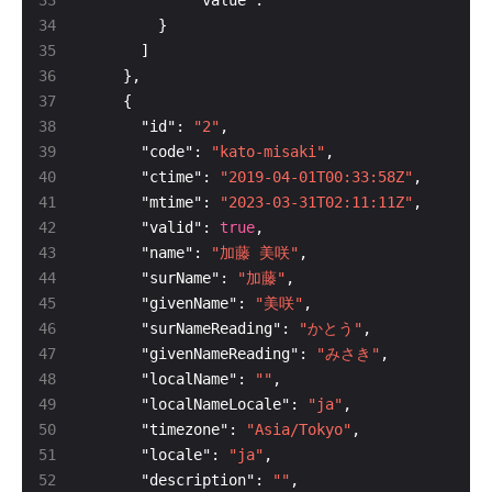
      "id": 
"2"
      "code": 
"kato-misaki"
      "ctime": 
"2019-04-01T00:33:58Z"
      "mtime": 
"2023-03-31T02:11:11Z"
      "valid": 
true
      "name": 
"加藤 美咲"
      "surName": 
"加藤"
      "givenName": 
"美咲"
      "surNameReading": 
"かとう"
      "givenNameReading": 
"みさき"
      "localName": 
""
      "localNameLocale": 
"ja"
      "timezone": 
"Asia/Tokyo"
      "locale": 
"ja"
      "description": 
""