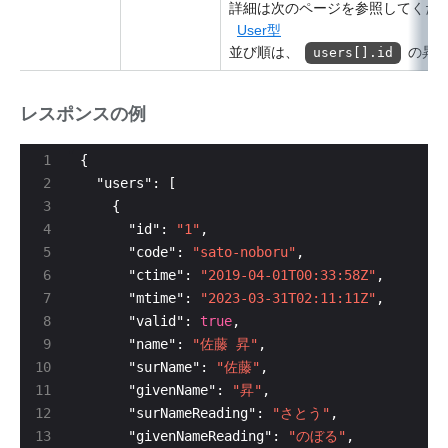
詳細は次のページを参照してくだ
User型
並び順は、
の昇
users[].id
レスポンスの例
      "id": 
"1"
      "code": 
"sato-noboru"
      "ctime": 
"2019-04-01T00:33:58Z"
      "mtime": 
"2023-03-31T02:11:11Z"
      "valid": 
true
      "name": 
"佐藤 昇"
      "surName": 
"佐藤"
      "givenName": 
"昇"
      "surNameReading": 
"さとう"
      "givenNameReading": 
"のぼる"