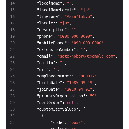
      "localName": 
""
      "localNameLocale": 
"ja"
      "timezone": 
"Asia/Tokyo"
      "locale": 
"ja"
      "description": 
""
      "phone": 
"0000-000-0000"
      "mobilePhone": 
"090-000-0000"
      "extensionNumber": 
""
      "email": 
"sato-noboru@example.com"
      "callto": 
""
      "url": 
""
      "employeeNumber": 
"n00012"
      "birthDate": 
"1985-09-19"
      "joinDate": 
"2010-04-01"
      "primaryOrganization": 
"9"
      "sortOrder": 
null
            "code": 
"boss"
            "value": 
""