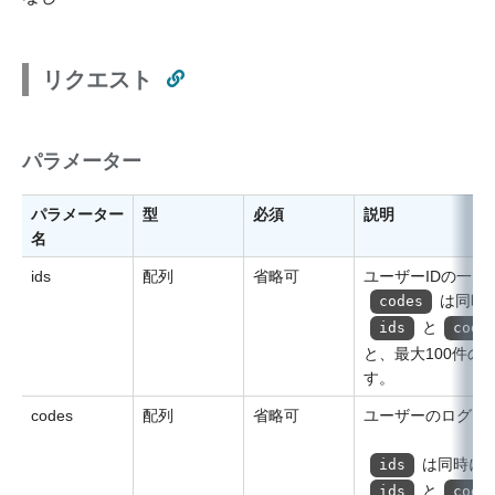
リクエスト
パラメーター
パラメーター
型
必須
説明
名
ids
配列
省略可
ユーザーIDの一覧
は同時
codes
と
ids
code
と、最大100件の
す。
codes
配列
省略可
ユーザーのログイ
は同時に
ids
と
ids
code