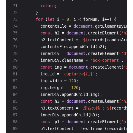
return
for
 (
let
 i = 
0
      contentsEle = 
document
.getElementById(
`
const
 h2 = 
document
.createElement(
'h2'
      h2.textContent = 
`
${
records[randomArray
      innerDiv = 
document
.createElement(
'div'
      innerDiv.className = 
'box-content'
const
 img = 
document
.createElement(
'img
      img.id = 
`capture-
${
i
}
`
      img.width = 
120
      img.height = 
120
const
 h3 = 
document
.createElement(
'h3'
      h3.textContent = 
`座右の銘 : 
${
records[r
const
 p1 = 
document
.createElement(
'p'
      p1.textContent = textTrimer(records[ran