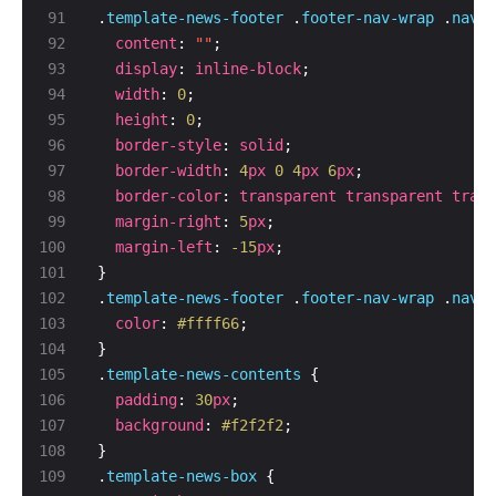
.
template-news-footer
 .
footer-nav-wrap
 .
nav-b
content
: 
""
display
: 
inline-block
width
: 
0
height
: 
0
border-style
: 
solid
border-width
: 
4
px
0
4
px
6
px
border-color
: 
transparent
transparent
trans
margin-right
: 
5
px
margin-left
: 
-15
px
.
template-news-footer
 .
footer-nav-wrap
 .
nav-b
color
: 
#ffff66
.
template-news-contents
padding
: 
30
px
background
: 
#f2f2f2
.
template-news-box