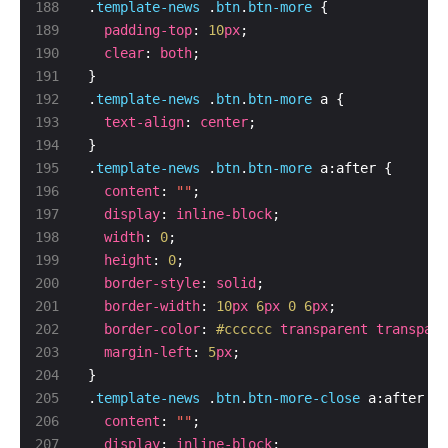
.
template-news
 .
btn
.
btn-more
padding-top
: 
10
px
clear
: 
both
.
template-news
 .
btn
.
btn-more
text-align
: 
center
.
template-news
 .
btn
.
btn-more
content
: 
""
display
: 
inline-block
width
: 
0
height
: 
0
border-style
: 
solid
border-width
: 
10
px
6
px
0
6
px
border-color
: 
#cccccc
transparent
transpare
margin-left
: 
5
px
.
template-news
 .
btn
.
btn-more-close
content
: 
""
display
: 
inline-block