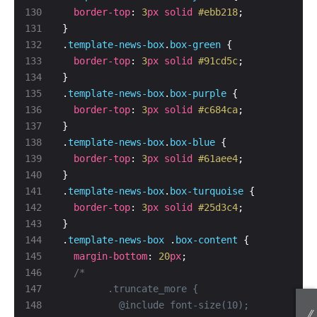
border-top
: 
3
px
solid
#ebb218
.
template-news-box
.
box-green
border-top
: 
3
px
solid
#91cd5c
.
template-news-box
.
box-purple
border-top
: 
3
px
solid
#c684ca
.
template-news-box
.
box-blue
border-top
: 
3
px
solid
#61aee4
.
template-news-box
.
box-turquoise
border-top
: 
3
px
solid
#25d3c4
.
template-news-box
 .
box-content
margin-bottom
: 
20
px