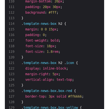
margin-bottom
: 
20
px
padding
: 
20
px
30
px
background
: 
#fff
.
template-news-box
margin
: 
0
0
15
px
padding
: 
0
font-weight
: 
bold
font-size
: 
18
px
font-size
: 
1.8
rem
.
template-news-box
 h2 .
icon
display
: 
inline-block
margin-right
: 
5
px
vertical-align
: 
text
-
top
.
template-news-box
.
box-red
border-top
: 
3
px
solid
#ff6666
.
template-news-box
.
box-yellow