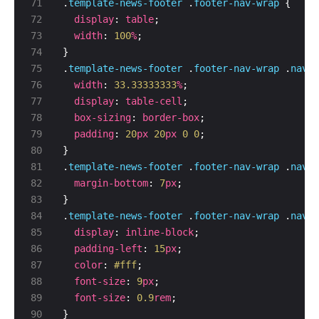
.
template-news-footer
 .
footer-nav-wrap
display
: 
table
width
: 
100
%
.
template-news-footer
 .
footer-nav-wrap
 .
nav-b
width
: 
33.33333333
%
display
: 
table-cell
box-sizing
: 
border-box
padding
: 
20
px
20
px
0
0
.
template-news-footer
 .
footer-nav-wrap
 .
nav-b
margin-bottom
: 
7
px
.
template-news-footer
 .
footer-nav-wrap
 .
nav-b
display
: 
inline-block
padding-left
: 
15
px
color
: 
#fff
font-size
: 
9
px
font-size
: 
0.9
rem