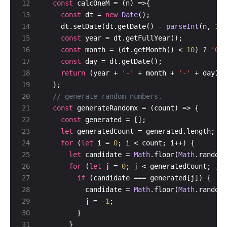
const
const
 dt = 
new
Date
    dt.setDate(dt.getDate() - 
parseInt
(n, 
10
const
const
 month = (dt.getMonth() < 
10
) ? 
'0'
 
const
return
 (year + 
'-'
 + month + 
'-'
const
const
let
for
 (
let
 i = 
0
let
 candidate = 
Math
.floor(
Math
for
 (
let
 j = 
0
if
          candidate = 
Math
.floor(
Math
          j = -
1