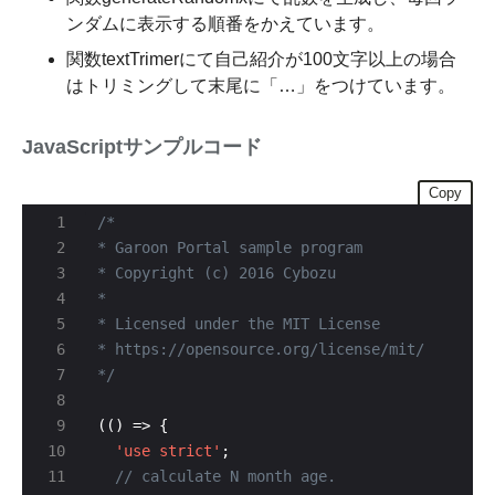
ンダムに表示する順番をかえています。
関数textTrimerにて自己紹介が100文字以上の場合
はトリミングして末尾に「…」をつけています。
JavaScriptサンプルコード
Copy
*/
'use strict'