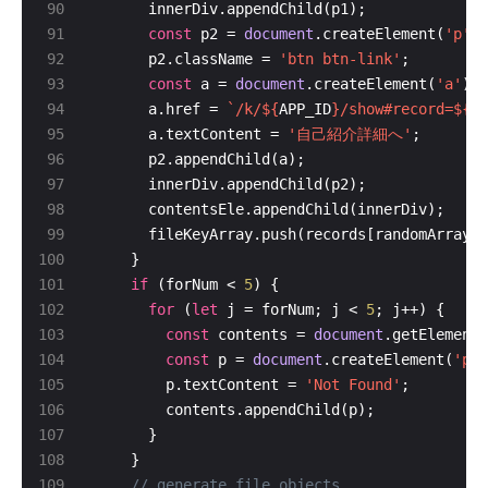
const
 p2 = 
document
.createElement(
'p'
      p2.className = 
'btn btn-link'
const
 a = 
document
.createElement(
'a'
      a.href = 
`/k/
${
APP_ID
}
/show#record=
${
re
      a.textContent = 
'自己紹介詳細へ'
      fileKeyArray.push(records[randomArray[i
if
 (forNum < 
5
for
 (
let
 j = forNum; j < 
5
const
 contents = 
document
.getElementB
const
 p = 
document
.createElement(
'p'
        p.textContent = 
'Not Found'