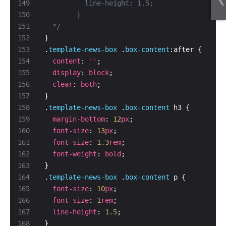
《
  */
.
template-news-box
 .
box-content
content
: 
''
display
: 
block
clear
: 
both
.
template-news-box
 .
box-content
margin-bottom
: 
12
px
font-size
: 
13
px
font-size
: 
1.3
rem
font-weight
: 
bold
.
template-news-box
 .
box-content
font-size
: 
10
px
font-size
: 
1
rem
line-height
: 
1.5