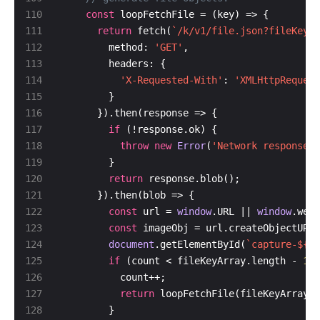
const
return
 fetch(
`/k/v1/file.json?fileKey=
$
        method: 
'GET'
'X-Requested-With'
: 
'XMLHttpRequest
if
throw
new
Error
(
'Network response w
return
const
 url = 
window
.URL || 
window
const
document
.getElementById(
`capture-
${
co
if
 (count < fileKeyArray.length - 
1
return