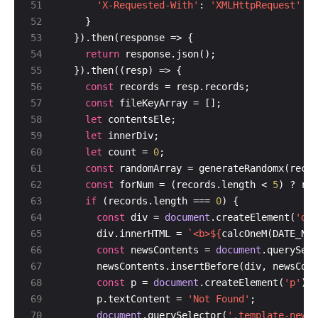
'X-Requested-With'
: 
'XMLHttpRequest'
return
const
const
let
let
let
 count = 
0
const
const
 forNum = (records.length < 
5
) ? rec
if
 (records.length === 
0
const
 div = 
document
.createElement(
'div
      div.innerHTML = 
`<b>
${
calcOneM(DATE_NUM
const
 newsContents = 
document
.querySele
const
 p = 
document
.createElement(
'p'
      p.textContent = 
'Not Found'
document
.querySelector(
'.template-news-