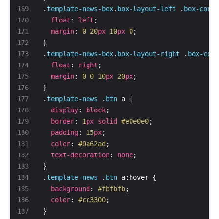
.
template-news-box
.
box-layout-left
 .
box-conte
float
: 
left
margin
: 
0
20
px
10
px
0
.
template-news-box
.
box-layout-right
 .
box-cont
float
: 
right
margin
: 
0
0
10
px
20
px
.
template-news
 .
btn
display
: 
block
border
: 
1
px
solid
#e0e0e0
padding
: 
15
px
color
: 
#0a62ad
text-decoration
: 
none
.
template-news
 .
btn
background
: 
#fbfbfb
color
: 
#cc3300