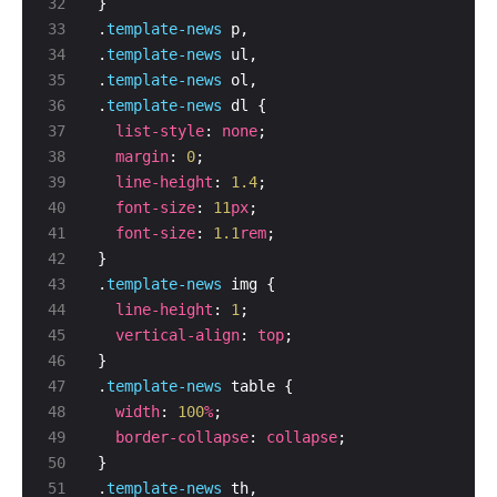
.
template-news
.
template-news
.
template-news
.
template-news
list-style
: 
none
margin
: 
0
line-height
: 
1.4
font-size
: 
11
px
font-size
: 
1.1
rem
.
template-news
line-height
: 
1
vertical-align
: 
top
.
template-news
width
: 
100
%
border-collapse
: 
collapse
.
template-news