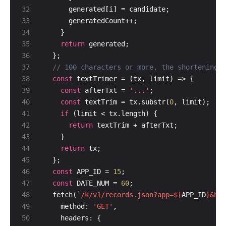
return
const
const
 afterTxt = 
'...'
const
 textTrim = tx.substr(
0
if
return
return
const
 APP_ID = 
15
const
 DATE_NUM = 
60
  fetch(
`/k/v1/records.json?app=
${
APP_ID
}
&hir
    method: 
'GET'