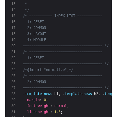
 */
====================================== */
====================================== */
/*@import "normalize";*/
====================================== */
.
template-news
 h1, .
template-news
 h2, .
templa
margin
: 
0
font-weight
: 
normal
line-height
: 
1.5