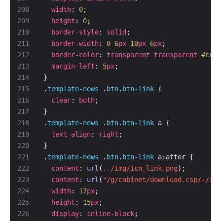
width
: 
0
height
: 
0
border-style
: 
solid
border-width
: 
0
6
px
10
px
6
px
border-color
: 
transparent
transparent
#cccc
margin-left
: 
5
px
.
template-news
 .
btn
.
btn-link
clear
: 
both
.
template-news
 .
btn
.
btn-link
text-align
: 
right
.
template-news
 .
btn
.
btn-link
content
: 
url
(
../img/icn_link.png
content
: 
url
(
"/g/cabinet/download.csp/-/icn
width
: 
17
px
height
: 
15
px
display
: 
inline-block