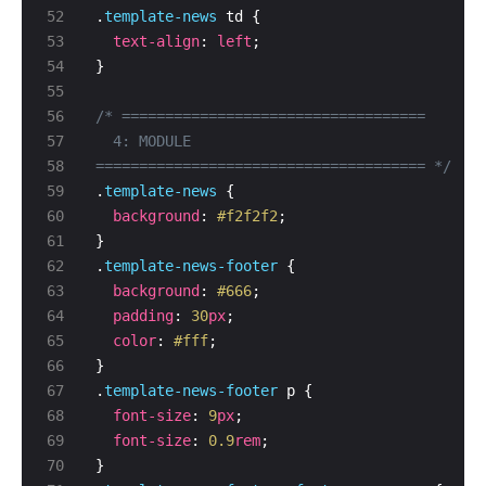
.
template-news
text-align
: 
left
====================================== */
.
template-news
background
: 
#f2f2f2
.
template-news-footer
background
: 
#666
padding
: 
30
px
color
: 
#fff
.
template-news-footer
font-size
: 
9
px
font-size
: 
0.9
rem