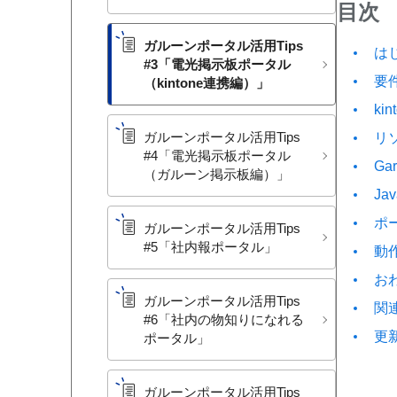
目次
ガルーンポータル活用Tips
は
#3​「電光掲示板ポータル​
要
（kintone連携編）」
k
ガルーンポータル活用Tips
リ
#4​「電光掲示板ポータル​
Ga
（ガルーン掲示板編）」
Ja
ポ
ガルーンポータル活用Tips
#5​「社内報ポータル」
動
お
ガルーンポータル活用Tips
関
#6​「社内の​物知りに​なれる​
更
ポータル」
ガルーンポータル活用Tips