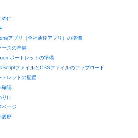
じめに
件
intoneアプリ（全社通達アプリ）の準備
ソースの準備
roon ポートレットの準備
vaScriptファイルとCSSファイルのアップロード
ートレットの配置
作確認
わりに
連ページ
新履歴