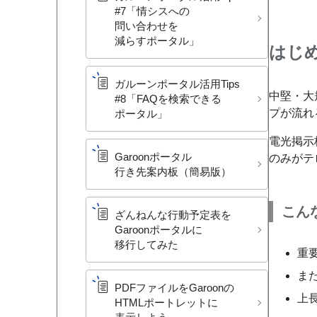
#7​「情シスへの​
問い合わせを​
減らすポータル」
はじ
ガルーンポータル活用Tips
中堅・大
#8​「FAQを​検索できる​
プが流れ
ポータル」
電光掲示
Garoonポータル
のみがテ
行き先案内板​（簡易版）
こん
ざんねんな​行動予定表を​
Garoonポータルに​
移行してみた
重
ま
PDFファイルを​Garoonの​
上
HTMLポートレットに​