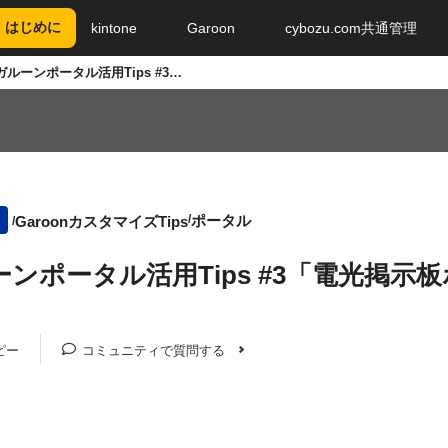
はじめに
kintone
Garoon
cybozu.com共通管理
ガルーンポータル活用Tips #3「電光掲示板ポータル（kintone連携編）」
ポータル
GaroonカスタマイズTips
ンポータル活用Tips #3「電光掲示板
ピー
コミュニティで質問する