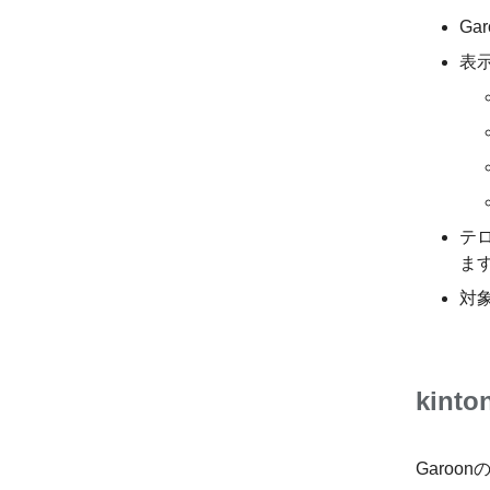
Ga
表
テ
ま
対
kin
Garo