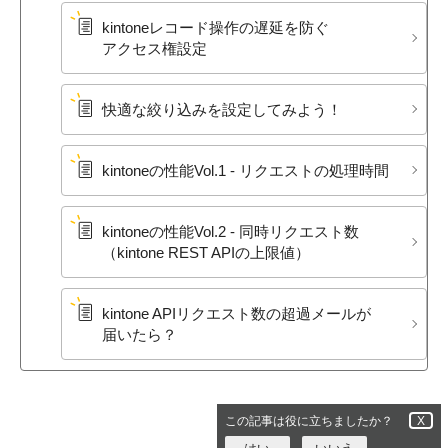
kintoneレコード操作の​遅延を​防ぐ​
アクセス権設定
快適な​絞り込みを​設定してみよう！
kintoneの​性能Vol.1 - リクエストの​処理時間
kintoneの​性能Vol.2 - 同時リクエスト数​
（kintone REST APIの​上限値）
kintone APIリクエスト数の​超過メールが​
届いたら？
この記事は役に立ちましたか？
X