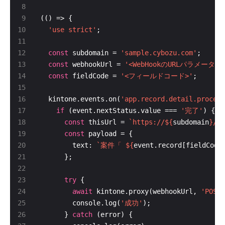
'use strict'
const
 subdomain = 
'sample.cybozu.com'
const
 webhookUrl = 
'<WebHookのURLパラメータ>'
const
 fieldCode = 
'<フィールドコード>'
  kintone.events.on(
'app.record.detail.process
if
 (event.nextStatus.value === 
'完了'
const
 thisUrl = 
`https://
${
subdomain
}
/k/
const
        text: 
`案件「 
${
event.record[fieldCode
try
await
 kintone.proxy(webhookUrl, 
'POST'
        console.log(
'成功'
      } 
catch