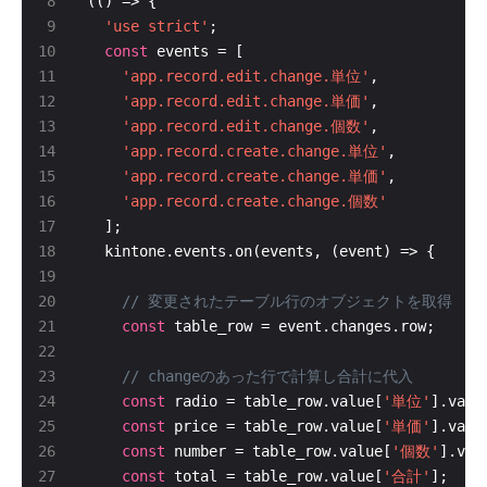
'use strict'
const
'app.record.edit.change.単位'
'app.record.edit.change.単価'
'app.record.edit.change.個数'
'app.record.create.change.単位'
'app.record.create.change.単価'
'app.record.create.change.個数'
const
const
 radio = table_row.value[
'単位'
const
 price = table_row.value[
'単価'
const
 number = table_row.value[
'個数'
const
 total = table_row.value[
'合計'