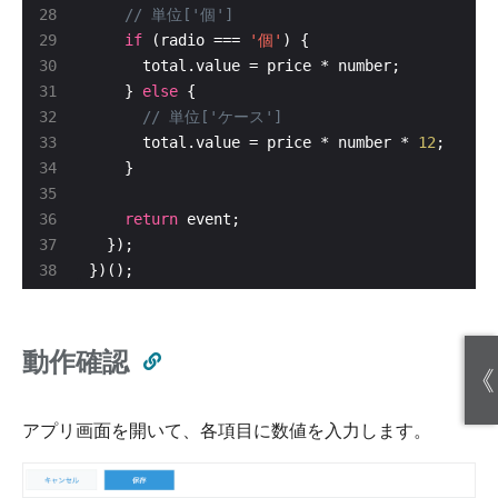
if
 (radio === 
'個'
    } 
else
      total.value = price * number * 
12
return
})();
動作確認
《
アプリ画面を開いて、各項目に数値を入力します。