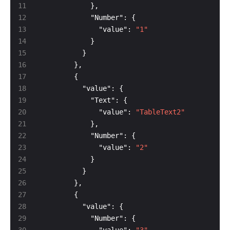
              "value": 
"1"
              "value": 
"TableText2"
              "value": 
"2"
              "value": 
"3"