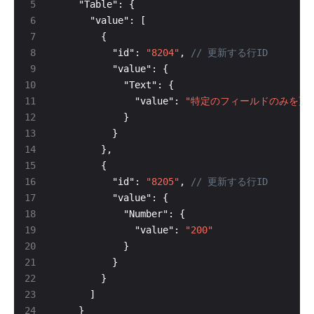
          "id": 
"8204"
, 
              "value": 
"特定のフィールドのみを更
          "id": 
"8205"
, 
              "value": 
"200"