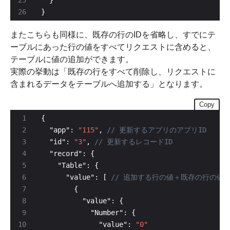
}
またこちらも同様に、既存の行のIDを省略し、すでにテ
ーブルにあった行の値をすべてリクエストに含めると、
テーブルに値の追加ができます。
実際の挙動は「既存の行をすべて削除し、リクエストに
含まれるデータをテーブルへ追加する」となります。
Copy
  "app": 
"115"
, 
  "id": 
"3"
, 
      "value": [ 
              "value": 
"0"