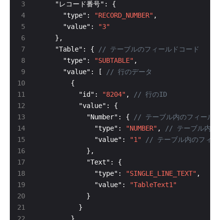
      "type": 
"RECORD_NUMBER"
      "value": 
"3"
    "Table": { 
      "type": 
"SUBTABLE"
      "value": [ 
          "id": 
"8204"
, 
            "Number": { 
              "type": 
"NUMBER"
, 
              "value": 
"1"
              "type": 
"SINGLE_LINE_TEXT"
              "value": 
"TableText1"