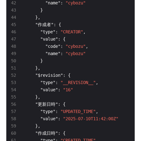
        "name": 
"cybozu"
      "type": 
"CREATOR"
        "code": 
"cybozu"
        "name": 
"cybozu"
      "type": 
"__REVISION__"
      "value": 
"16"
      "type": 
"UPDATED_TIME"
      "value": 
"2025-07-10T11:42:00Z"
      "type": 
"CREATED_TIME"