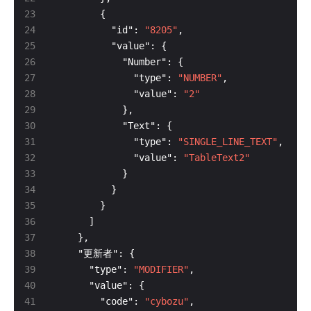
          "id": 
"8205"
              "type": 
"NUMBER"
              "value": 
"2"
              "type": 
"SINGLE_LINE_TEXT"
              "value": 
"TableText2"
      "type": 
"MODIFIER"
        "code": 
"cybozu"