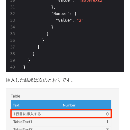
              "value": 
"TableText2"
              "value": 
"2"
}
挿入した結果は次のとおりです。