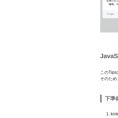
Jav
このTip
そのため
下準
ki