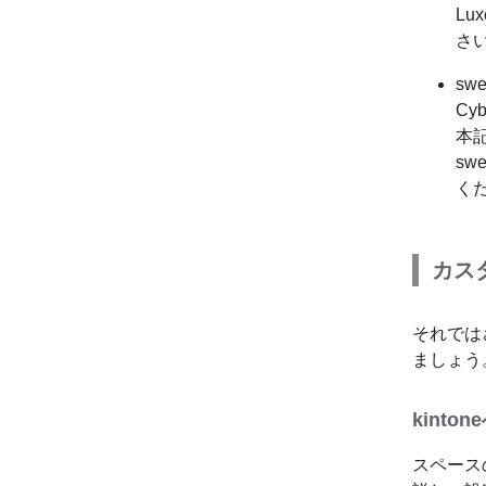
Lu
さ
swe
Cy
本記
sw
く
カス
それでは
ましょう
kint
スペース