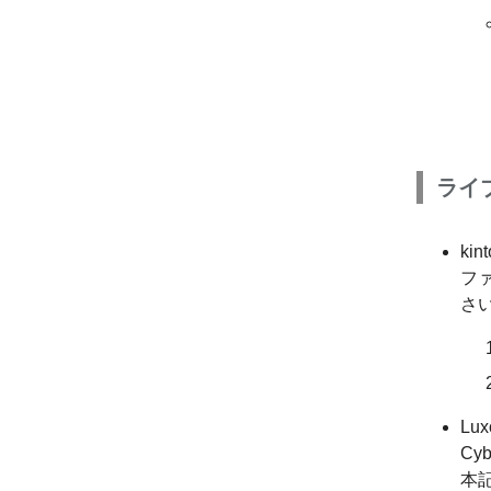
ライ
kin
フ
さ
Lux
Cy
本記