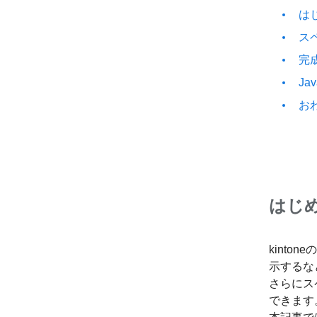
は
ス
完
Ja
お
はじ
kint
示するな
さらにス
できます