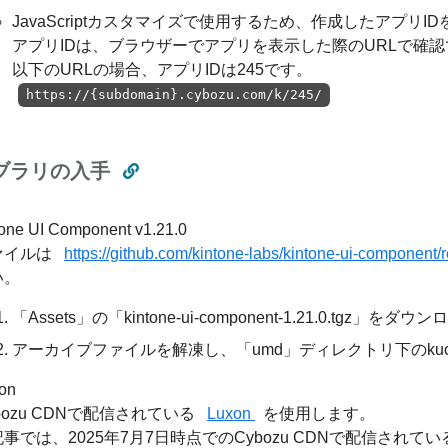
JavaScriptカスタマイズで使用するため、作成したアプリI
アプリIDは、ブラウザーでアプリを表示した際のURLで確
以下のURLの場合、アプリIDは245です。
https://{subdomain}.cybozu.com/k/245/
ブラリの入手
tone UI Component v1.21.0
ァイルは
https://github.com/kintone-labs/kintone-ui-component/
い。
「Assets」の「kintone-ui-component-1.21.0.tgz」を
アーカイブファイルを解凍し、「umd」ディレクトリ下のkuc.m
on
bozu CDNで配信されている
Luxon
を使用します。
事では、2025年7月7日時点でのCybozu CDNで配信され