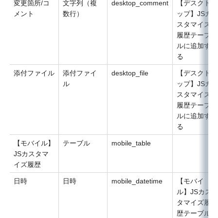
変更箇所/コ
文字列（複
desktop_comment
【デスクト
メント
数行）
ップ】JSカ
スタマイズ
履歴テーブ
ルに追加す
る
添付ファイル
添付ファイ
desktop_file
【デスクト
ル
ップ】JSカ
スタマイズ
履歴テーブ
ルに追加す
る
【モバイル】
テーブル
mobile_table
JSカスタマ
イズ履歴
日時
日時
mobile_datetime
【モバイ
ル】JSカス
タマイズ履
歴テーブル