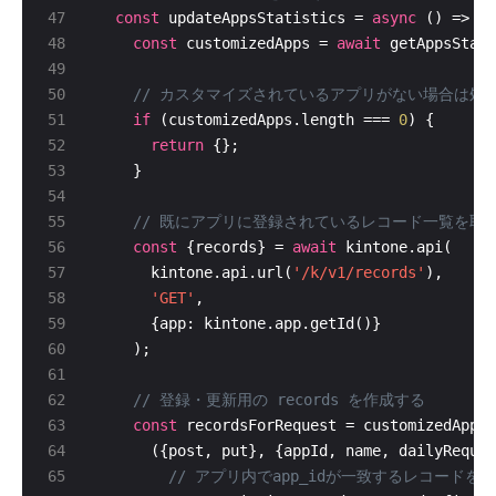
const
 updateAppsStatistics = 
async
const
 customizedApps = 
await
if
 (customizedApps.length === 
0
return
const
 {records} = 
await
      kintone.api.url(
'/k/v1/records'
'GET'
const