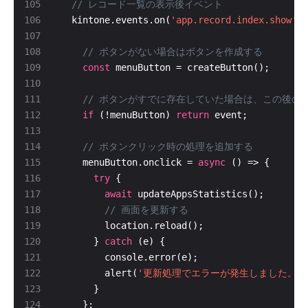
  kintone.events.on(
'app.record.index.show'
const
if
 (!menuButton) 
return
    menuButton.onclick = 
async
try
await
      } 
catch
        alert(
'更新処理でエラーが発生しました。'