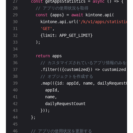
const
 getAppsStatistics = 
async
const
 {apps} = 
await
      kintone.api.url(
'/k/v1/apps/statistics.
'GET'
return
      .filter(({customized}) => customized ==