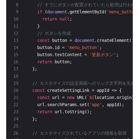
if
 (
document
.getElementById(
'menu_button'
return
null
const
 button = 
document
.createElement(
'bu
    button.id = 
'menu_button'
    button.textContent = 
'更新ボタン'
return
const
const
 url = 
new
 URL(
`
${
location.origin
}
/k
    url.searchParams.set(
'app'
return