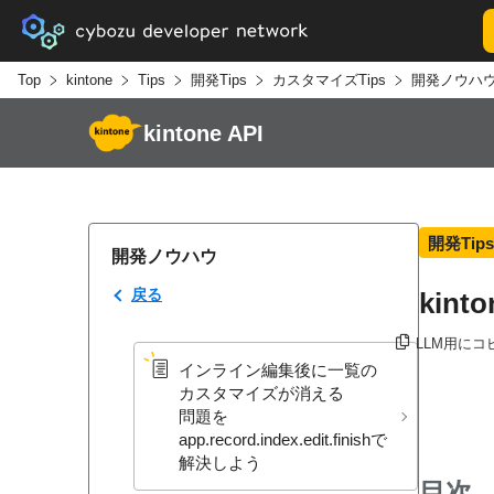
Top
kintone
Tips
開発Tips
カスタマイズTips
開発ノウハ
kintone API
開発Tips
開発ノウハウ
戻る
ki
LLM用にコ
インライン編集後に​一覧の​
カスタマイズが​消える​
問題を​
app.record.index.edit.finishで​
解決しよう
目次