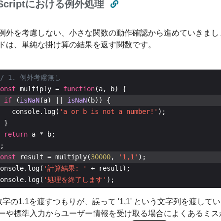
aScriptにおける例外処理
例外を考慮しない、小さな関数の動作確認から進めていきまし
ドは、単純な掛け算の結果を返す関数です。
onst
 multiply = 
function
if
 (
isNaN
(a) || 
isNaN
   console.log(
'a or b is not a number!'
return
onst
 result = multiply(
30000
, 
'1,1'
onsole.log(
'計算結果: '
onsole.log(
'処理を終了します'
);
字の1.1を渡すつもりが、誤って '1,1' という文字列を渡して
ーや標準入力からユーザー情報を受け取る場合によくあるミス