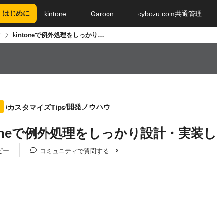
はじめに
kintone
Garoon
cybozu.com共通管理
ウ
kintoneで例外処理をしっかり設計・実装しよう
開発ノウハウ
カスタマイズTips
ntoneで例外処理をしっかり設計・実装
ピー
コミュニティで質問する