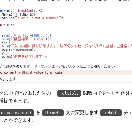
ロックの中で呼び出した先の、
関数内で発生した例外
multiply
捕捉できます。
を
文に変更します
チ
console.log()
throw()
isNaN()
ことができます。