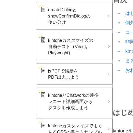
createDialogと​
は
showConfirmDialogの​
使い分け
例
コ
kintoneカスタマイズの​
非
自動テスト​（Vitest,
ki
Playwright）
ま
お
jsPDFで​帳票を​
PDF出力しよう
kintoneと​Chatworkの​連携
レコード詳細画面から​
タスクを​作成しよう
はじ
kintoneカスタマイズで​よく​
kinto
ある​CSSの​書き方​サンプル