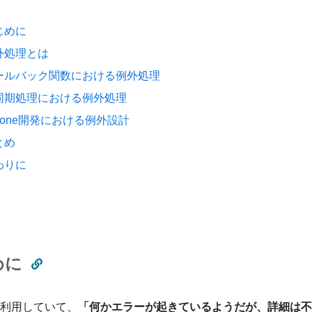
じめに
外処理とは
ールバック関数における例外処理
同期処理における例外処理
ntone開発における例外設計
とめ
わりに
めに
neを利用していて、
「何かエラーが起きているようだが、詳細は不