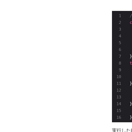
c
 
t
 
}
 
}
 
}
実行した