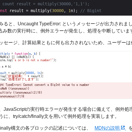
nst
 result = multiply(
30000
, 
1
n); 
ると、Uncaught TypeError: というメッセージが出力されま
N組込み数の実行時に、例外エラーが発生し、処理を中断していま
ッセージ、計算結果ともに何も出力されないため、ユーザーは
、JavaScriptの実行時エラーが発生する場合に備えて、例外
に、try/catch/finally文を用いて例外処理を実装します。
tch/finally構文の各ブロックの記述については、
MDNの説明