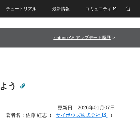
チュートリアル
最新情報
コミュニティ
Enhanced by Google
kintone APIアップデート履歴
しよう
更新日：2026年01月07日
著者名：佐藤 紅志（
サイボウズ株式会社
）