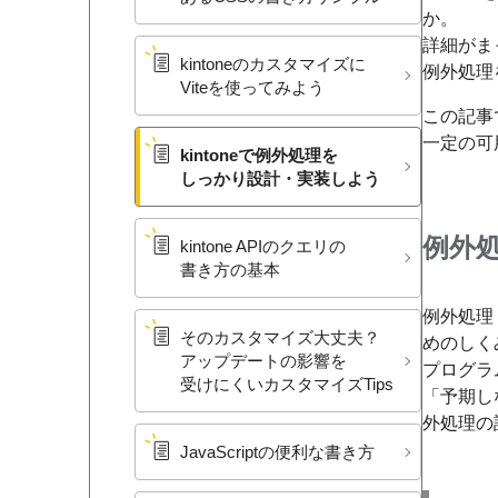
か。
詳細がま
kintoneの​カスタマイズに​
例外処理
Viteを​使ってみよう
この記事
一定の可
kintoneで​例外処理を​
しっかり設計・​実装しよう
例外
kintone APIの​クエリの​
書き方の​基本
例外処理
その​カスタマイズ大丈夫？​
めのしく
アップデートの​影響を​
プログラ
受けに​くいカスタマイズTips
「予期し
外処理の
JavaScriptの​便利な​書き方