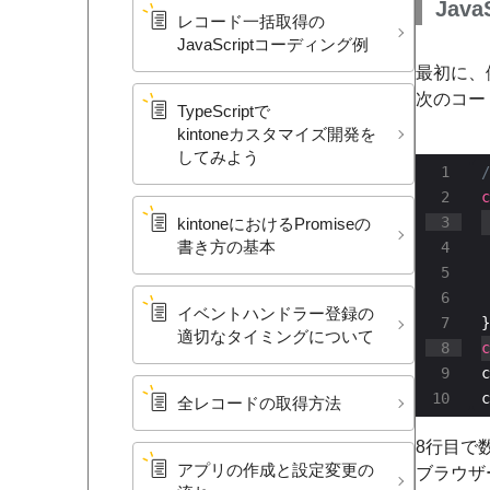
Jav
レコード一括取得の​
JavaScriptコーディング例
最初に、
次のコー
TypeScriptで​
kintoneカスタマイズ開発を​
してみよう
c
kintoneに​おける​Promiseの​
書き方の​基本
 
イベントハンドラー登録の​
適切な​タイミングに​ついて
c
c
c
全レ​コードの​取得方​法
8行目で数
アプリの​作成と​設定変更の​
ブラウザ