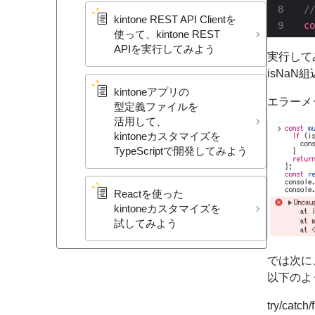
kintone REST API Clientを​
co
使って、​kintone REST
APIを​実行してみよう
実行してみ
isNa
kintoneアプリの​
エラーメ
型定義ファイルを​
活用して、​
kintoneカスタマイズを​
TypeScriptで​開発してみよう
Reactを​使った​
kintoneカスタマイズを​
試してみよう
では次に
以下のよう
try/ca