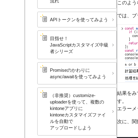
流れ
このよう
では、ブ
APIトークンを​使ってみよう
目指せ！​
JavaScriptカスタマイズ中級
者シリーズ
Promiseの​かわりに​
async/awaitを​使ってみよう
結果をみ
（非推奨）​customize-
す。
uploaderを​使って、​複数の​
エラーメ
kintoneアプリに​
kintoneカスタマイズファイ
次に、関
ルを​自動で​
アップロードしよう