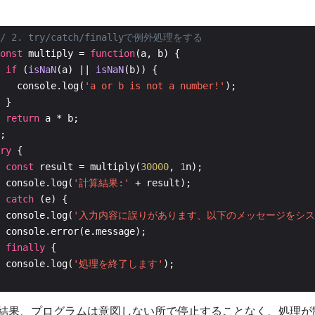
onst
 multiply = 
function
if
 (
isNaN
(a) || 
isNaN
   console.log(
'a or b is not a number!'
return
ry
const
 result = multiply(
30000
, 
1
 console.log(
'計算結果:'
 
catch
 console.log(
'入力内容に誤りがあります、以下のメッセージをシス
 
finally
 console.log(
'処理を終了します'
結果、プログラムは意図しない所で停止することなく、処理が