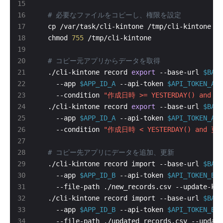
# 必要なファイルをコピーし、権限を設定
  chmod 
755
# コピー元アプリからデータを取得
  ./cli-kintone record 
export
 --base-url 
$BASE
    --app 
$APP_ID_A
 --api-token 
$API_TOKEN_A
    --condition 
"作成日時 >= YESTERDAY() and 作
  ./cli-kintone record 
export
 --base-url 
$BASE
    --app 
$APP_ID_A
 --api-token 
$API_TOKEN_A
    --condition 
"作成日時 < YESTERDAY() and 更新
# コピー先アプリにデータを追加、更新
  ./cli-kintone record import --base-url 
$BASE
    --app 
$APP_ID_B
 --api-token 
$API_TOKEN_B
    --file-path ./new_records.csv --update-key
  ./cli-kintone record import --base-url 
$BASE
    --app 
$APP_ID_B
 --api-token 
$API_TOKEN_B
    --file-path ./updated_records.csv --update