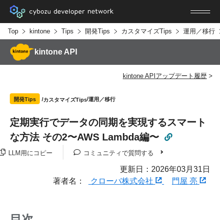
Top
kintone
Tips
開発Tips
カスタマイズTips
運用／移行
kintone API
kintone APIアップデート履歴
運用／移行
開発Tips
カスタマイズTips
定期実行でデータの同期を実現するスマート
な方法 その2〜AWS Lambda編〜
LLM用にコピー
コミュニティで質問する
更新日：2026年03月31日
著者名：
クローバ株式会社
門屋 亮
目次