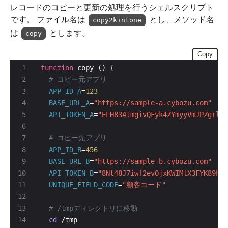
レコードのコピーと更新の処理を行うシェルスクリプト
です。 ファイル名は
とし、メソッド名
copy2kintone
は
とします。
copy
Copy
function
# コピー元アプリ
APP_ID_A
=
123
BASE_URL_A
=
"https://sample-a.cybozu.com"
API_TOKEN_A
=
"ELH834tmgivQFyk4ZYmyyVmJPZgrld9
# コピー先アプリ
APP_ID_B
=
456
BASE_URL_B
=
"https://sample-b.cybozu.com"
API_TOKEN_B
=
"8Nt48J7iwf2evOjxKWIMlX3FYK89hBc
UNIQUE_FIELD_CODE
=
"顧客コード"
# /tmpディレクトリに移動
cd