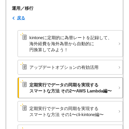
運用／移行
戻る
kintoneに​定期的に​為替レートを​記録して、​
海外経費を​海外為替から​自動的に​
円換算してみよう！
アップデートオプションの​有効活用
定期実行で​データの​同期を​実現する​
スマートな​方​法 ​その​2〜AWS Lambda編〜
定期実行で​データの​同期を​実現する​
スマートな​方​法 ​その​1〜cli-kintone編〜