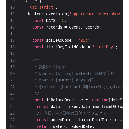
'use strict'
  kintone.events.on(
'app.record.index.show'
const
 DAYS = 
5
const
const
 idFieldCode = 
'$id'
const
 limitDayFieldCode = 
'LimitDay'
     */
const
 isBeforeDeadline = 
function
const
 date = luxon.DateTime.fromISO(date
const
 addedDate = luxon.DateTime.local()
return