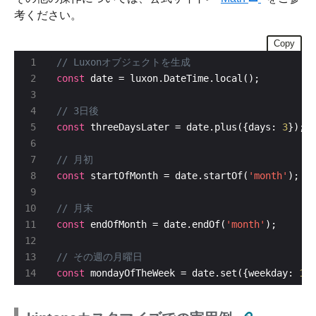
考ください。
Copy
const
const
 threeDaysLater = date.plus({days: 
3
const
 startOfMonth = date.startOf(
'month'
const
 endOfMonth = date.endOf(
'month'
const
 mondayOfTheWeek = date.set({weekday: 
1
})