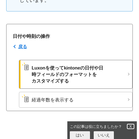
しています。
日付や時刻の操作
戻る
Luxonを​使って​kintoneの​日付や​日​
時フィールドの​フォーマットを​
カスタマイズする
経過年数を​表示する
この記事は役に立ちましたか？
X
はい
いいえ