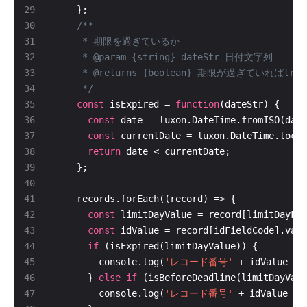
     */
const
 isExpired = 
function
const
 date = luxon.DateTime.fromISO(date
const
 currentDate = luxon.DateTime.local
return
const
const
if
        console.log(
'レコード番号'
 + idValue + 
      } 
else
if
        console.log(
'レコード番号'
 + idValue + 