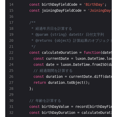
const
 birthDayFieldCode = 
'BirthDay'
const
 joiningDayFieldCode = 
'JoiningDay'
     */
const
 calculateDuration = 
function
const
 currentDate = luxon.DateTime.local
const
 date = luxon.DateTime.fromISO(date
const
 duration = currentDate.diff(date, 
return
const
const