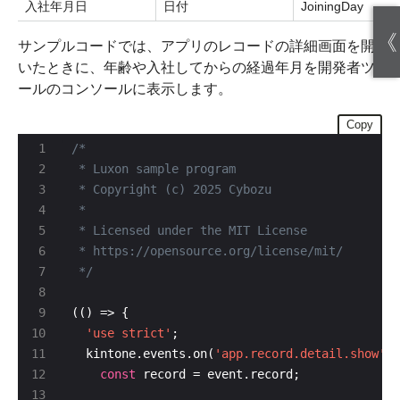
入社年月日
日付
JoiningDay
《
サンプルコードでは、アプリのレコードの詳細画面を開
いたときに、年齢や入社してからの経過年月を開発者ツ
ールのコンソールに表示します。
Copy
 */
'use strict'
  kintone.events.on(
'app.record.detail.show'
const