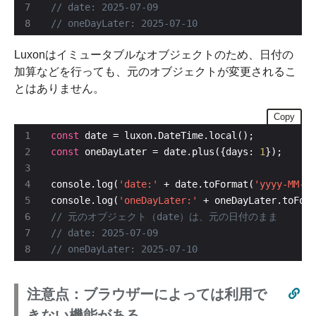
Luxonはイミュータブルなオブジェクトのため、日付の
加算などを行っても、元のオブジェクトが変更されるこ
とはありません。
Copy
const
const
 oneDayLater = date.plus({days: 
1
console.log(
'date:'
 + date.toFormat(
'yyyy-MM-dd
console.log(
'oneDayLater:'
 + oneDayLater.toForm
注意点：ブラウザーによっては利用で
きない機能がある