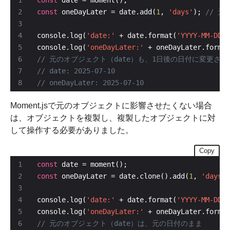
const
 oneDayLater = date.add(
1
, 
'days'
); 
console.log(
'date:'
 + date.format(
'YYYY-MM-DD'
console.log(
'oneDayLater:'
 + oneDayLater.format
Moment.jsで元のオブジェクトに影響させたくない場合
は、オブジェクトを複製し、複製したオブジェクトに対
して操作する必要がありました。
Copy
const
const
 oneDayLater = date.clone().add(
1
, 
'days'
)
console.log(
'date:'
 + date.format(
'YYYY-MM-DD'
console.log(
'oneDayLater:'
 + oneDayLater.format