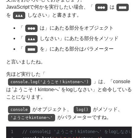
JavaScriptで何かを実行したい場合、「
は
●●●
■■■
を
しなさい」と書きます。
▲▲▲
「
は」にあたる部分をオブジェクト
●●●
「
しなさい」にあたる部分をメソッド
▲▲▲
「
を」にあたる部分はパラメーター
■■■
と言いましたね。
先ほど実行した「
」は、「console
console.log('ようこそ！kintoneへ')
は 'ようこそ！kintoneへ' をlogしなさい」と命令している
ことになります。
がオブジェクト、
がメソッド、
console
log()
がパラメーターですね。
'ようこそkintoneへ'