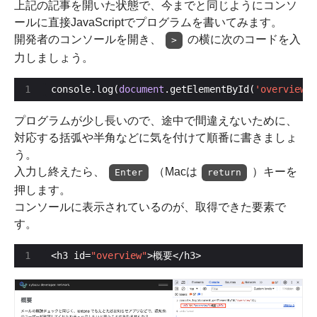
上記の記事を開いた状態で、今までと同じようにコンソ
ールに直接JavaScriptでプログラムを書いてみます。
開発者のコンソールを開き、
の横に次のコードを入
>
力しましょう。
console.log(
document
.getElementById(
'overview'
)
プログラムが少し長いので、途中で間違えないために、
対応する括弧や半角などに気を付けて順番に書きましょ
う。
入力し終えたら、
（Macは
）キーを
Enter
return
押します。
コンソールに表示されているのが、取得できた要素で
す。
<h3 id=
"overview"
>概要</h3>