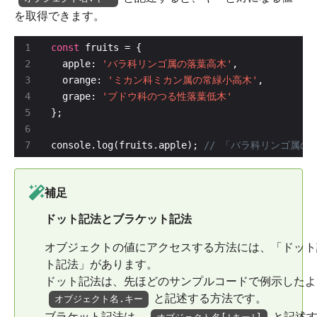
を取得できます。
const
  apple: 
'バラ科リンゴ属の落葉高木'
  orange: 
'ミカン科ミカン属の常緑小高木'
  grape: 
'ブドウ科のつる性落葉低木'
console.log(fruits.apple); 
補足
ドット記法とブラケット記法
オブジェクトの値にアクセスする方法には、「ドット
ト記法」があります。
ドット記法は、先ほどのサンプルコードで例示したよ
と記述する方法です。
オブジェクト名.キー
ブラケット記法は、
と記述