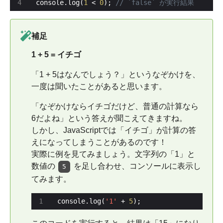
console.log(
1
 < 
0
); 
補足
1 + 5 = イチゴ
「1 + 5はなんでしょう？」というなぞかけを、
一度は聞いたことがあると思います。
「なぞかけならイチゴだけど、普通の計算なら
6だよね」という答えが聞こえてきますね。
しかし、JavaScriptでは「イチゴ」が計算の答
えになってしまうことがあるのです！
実際に例を見てみましょう。文字列の「1」と
数値の
を足し合わせ、コンソールに表示し
5
てみます。
console.log(
'1'
 + 
5
);