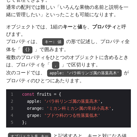
通常の配列では難しい「いろんな果物の名前と説明を一
緒に管理したい」といったことも可能になります。
オブジェクトでは、1組の
キー
と
値
を、
プロパティ
と呼
びます。
プロパティは、
の形で記述し、プロパティ全
キー: 値
体を「
」で囲みます。
{}
複数のプロパティをひとつのオブジェクトに含めるとき
は、プロパティを「
」で区切ります。
,
次のコードでは、
が
apple: 'バラ科リンゴ属の落葉高木'
プロパティのひとつにあたります。
const
  apple: 
'バラ科リンゴ属の落葉高木'
  orange: 
'ミカン科ミカン属の常緑小高木'
  grape: 
'ブドウ科のつる性落葉低木'
};
と記述すると、キーと対になる値
オブジェクト名.キー