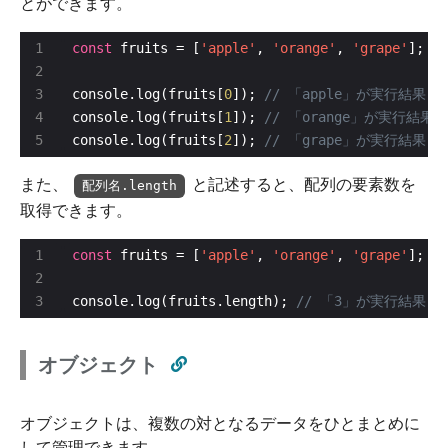
とができます。
const
 fruits = [
'apple'
, 
'orange'
, 
'grape'
console.log(fruits[
0
]); 
console.log(fruits[
1
]); 
console.log(fruits[
2
]); 
また、
と記述すると、配列の要素数を
配列名.length
取得できます。
const
 fruits = [
'apple'
, 
'orange'
, 
'grape'
console.log(fruits.length); 
オブジェクト
オブジェクトは、複数の対となるデータをひとまとめに
して管理できます。