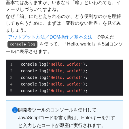
基本ではありますが、いきなり「箱」といわれても、イ
メージしづらいですよね。
なぜ「箱」にたとえられるのか、どう便利なのかを理解
してもらうために、まずは「変数のない世界」を見てみ
ましょう。
アウトプット方法／DOM操作／基本文法
で学んだ
を使って、「Hello, world!」を5回コンソ
console.log
ールに表示させます。
console.log(
'Hello, world!'
console.log(
'Hello, world!'
console.log(
'Hello, world!'
console.log(
'Hello, world!'
console.log(
'Hello, world!'
);
開発者ツールのコンソールを使用して
JavaScriptコードを書く際は、Enterキーを押す
と入力したコードが即座に実行されます。