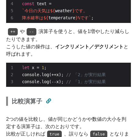
const
`今日の天気は
${
weather
}
降水確率は
${
temperature
}
%です`
;
や
演算子を使うと、値を1増やしたり減らし
++
--
たりできます。
こうした値の操作は、
インクリメント／デクリメント
と
呼ばれます。
let
 x = 
1
console.log(++x); 
console.log(--x); 
比較演算子
2つの値を比較し、値が同じかどうかや数値の大小を判
定する演算子は、次のとおりです。
比較が正しければ
、誤りなら
となりま
true
false