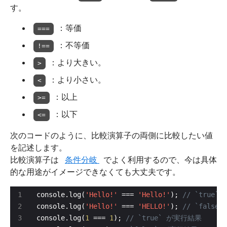
す。
：等価
===
：不等価
!==
：より大きい。
>
：より小さい。
<
：以上
>=
：以下
<=
次のコードのように、比較演算子の両側に比較したい値
を記述します。
比較演算子は
条件分岐
でよく利用するので、今は具体
的な用途がイメージできなくても大丈夫です。
console.log(
'Hello!'
 === 
'Hello!'
); 
console.log(
'Hello!'
 === 
'HELLO!'
); 
console.log(
1
 === 
1
); 