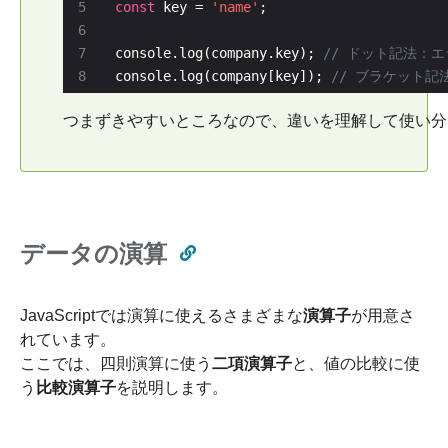
const
 key = 
'name'
console.log(company.key); 
console.log(company[key]); 
つまずきやすいところなので、違いを理解して使い分
データの演算
JavaScriptでは演算に使えるさまざまな
演算子
が用意さ
れています。
ここでは、四則演算に使う
二項演算子
と、値の比較に使
う
比較演算子
を説明します。