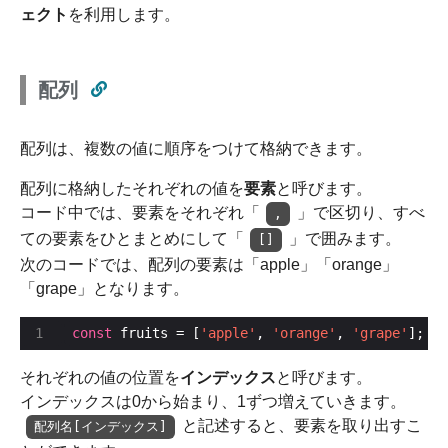
ェクト
を利用します。
配列
配列は、複数の値に順序をつけて格納できます。
配列に格納したそれぞれの値を
要素
と呼びます。
コード中では、要素をそれぞれ「
」で区切り、すべ
,
ての要素をひとまとめにして「
」で囲みます。
[]
次のコードでは、配列の要素は「apple」「orange」
「grape」となります。
const
 fruits = [
'apple'
, 
'orange'
, 
'grape'
];
それぞれの値の位置を
インデックス
と呼びます。
インデックスは0から始まり、1ずつ増えていきます。
と記述すると、要素を取り出すこ
配列名[インデックス]