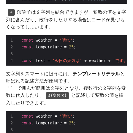
演算子は文字列を結合できますが、変数の値を文字
+
列に含んだり、改行をしたりする場合はコードが見づら
くなってしまいます。
const
 weather = 
'晴れ'
const
 temperature = 
25
const
 text = 
'今日の天気は'
 + weather + 
'です。\
文字列をスマートに扱うには、
テンプレートリテラル
と
呼ばれる記述方法が便利です。
「`」で囲んだ範囲は文字列となり、複数行の文字列を変
数に代入したり、
と記述して変数の値を挿
${変数名}
入したりできます。
const
 weather = 
'晴れ'
const
 temperature = 
25