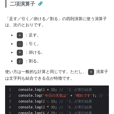
二項演算子
「足す／引く／掛ける／割る」の四則演算に使う演算子
は、次のとおりです。
：足す。
+
：引く。
-
：掛ける。
*
：割る。
/
使い方は一般的な計算と同じです。ただし、
演算子
+
は文字列も結合できる点が特徴です。
console.log(
1
 + 
1
); 
console.log(
'今日の天気は'
 + 
'晴れです'
); 
console.log(
2
 - 
1
); 
console.log(
2
 * 
3
); 
console.log(
6
 / 
2
); 