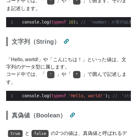
コード中では、「
」や「
」で囲まず、そのま
'
"
ま記述します。
console.log(
typeof
10
); 
文字列（String）
「Hello, world!」や「こんにちは！」といった値は、文
字列のデータ型に属します。
コード中では、「
」や「
」で囲んで記述しま
'
"
す。
console.log(
typeof
'Hello, world!'
); 
真偽値（Boolean）
と
の2つの値は、真偽値と呼ばれるデ
true
false