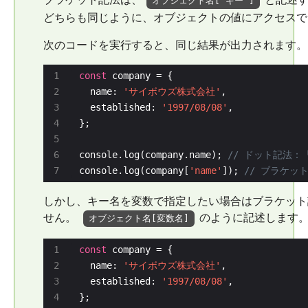
オブジェクト名['キー']
どちらも同じように、オブジェクトの値にアクセスで
次のコードを実行すると、同じ結果が出力されます。
const
  name: 
'サイボウズ株式会社'
  established: 
'1997/08/08'
console.log(company.name); 
console.log(company[
'name'
]); 
しかし、キー名を変数で指定したい場合はブラケット
せん。
のように記述します
オブジェクト名[変数名]
const
  name: 
'サイボウズ株式会社'
  established: 
'1997/08/08'