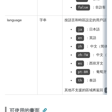
：非訪客
false
language
字串
按語言和時區設定的用戶語言
：日本語
ja
：英語
en
： 中文（简体）
zh
： 中文（繁
zh-TW
：西班牙文
es
： 葡萄牙文
pt-BR
：泰語
th
其他不支援的區域將返回
en
可使用的畫面