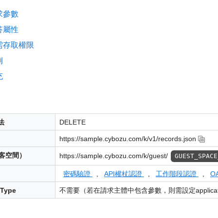
求參數
答屬性
需存取權限
例
充
法
DELETE
https://sample.cybozu.com/k/v1/records.json
訪客空間）
https://sample.cybozu.com/k/guest/
GUEST_SPACE
密碼驗證
,
API權杖認證
,
工作階段認證
,
O
-Type
不需要（若在請求主體中包含參數，則需設定applicatio