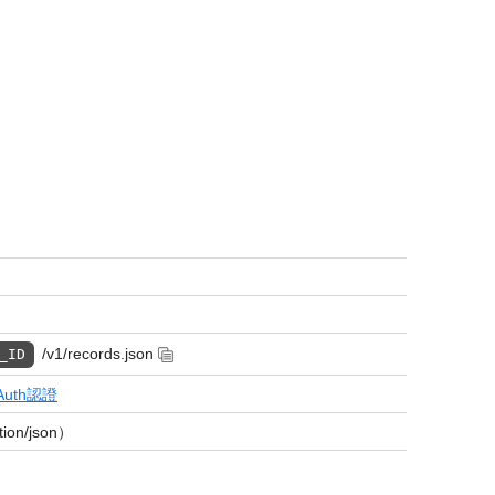
/v1/records.json
_ID
Auth認證
n/json）