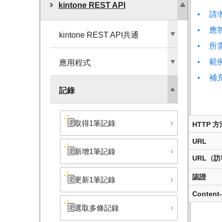
kintone REST API
請
應
kintone REST API共通
所
範
應用程式
補
記錄
取得1筆記錄
HTTP 方
URL
新增1筆記錄
URL（
認證
更新1筆記錄
Content
選取多條記錄