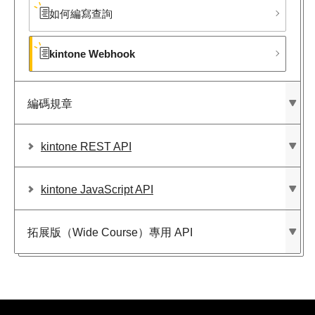
如何編寫查詢
kintone Webhook
編碼規章
kintone REST API
kintone JavaScript API
拓展版​（Wide Course）​專用 API