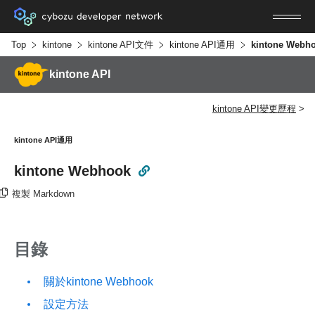
Top
kintone
kintone API文件
kintone API通用
kintone Webh
kintone API
kintone API變更歷程
kintone API通用
kintone Webhook
複製 Markdown
目錄
關於kintone Webhook
設定方法