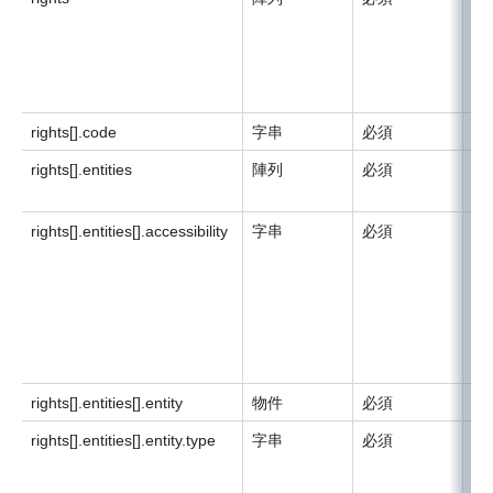
按
即
了
也
rights[].code
字串
必須
要
rights[].entities
陣列
必須
要
按
rights[].entities[].accessibility
字串
必須
可
rights[].entities[].entity
物件
必須
要
rights[].entities[].entity.type
字串
必須
存