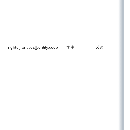
rights[].entities[].entity.code
字串
必須
要
因
如
E
如
「g