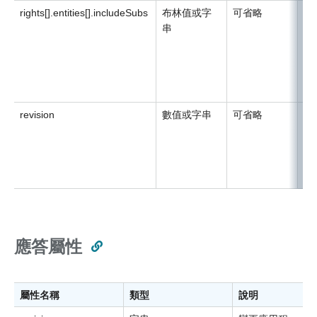
rights[].entities[].includeSubs
布林值或字
可省略
設
串
如
revision
數值或字串
可省略
預
如
且
如
訂
應答屬性
屬性名稱
類型
說明