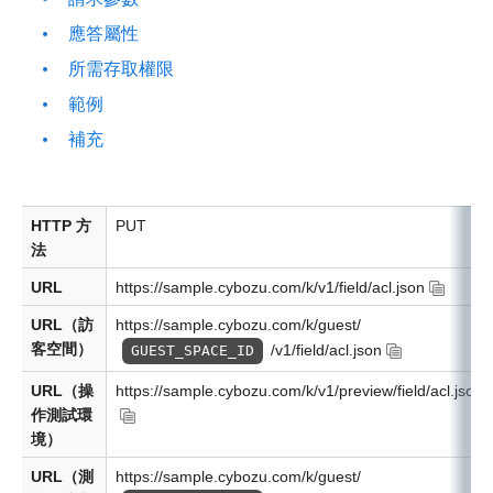
應答屬性
所需存取權限
範例
補充
HTTP 方
PUT
法
URL
https://sample.cybozu.com/k/v1/field/acl.json
URL（訪
https://sample.cybozu.com/k/guest/
客空間）
/v1/field/acl.json
GUEST_SPACE_ID
URL（操
https://sample.cybozu.com/k/v1/preview/field/acl.json
作測試環
境）
URL（測
https://sample.cybozu.com/k/guest/