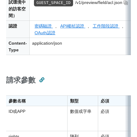
試環境中
/v1/preview/field/acl.json
GUEST_SPACE_ID
的訪客空
間）
認證
密碼驗證
,
API權杖認證
,
工作階段認證
,
OAuth認證
Content-
application/json
Type
請求參數
參數名稱
類型
必須
說
ID或APP
數值或字串
必須
應
指
如
rights
陣列
必須
存