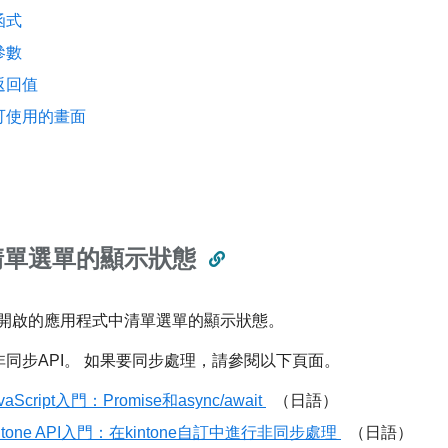
函式
參數
返回值
可使用的畫面
清單選單的顯示狀態
開啟的應用程式中清單選單的顯示狀態。
是非同步API。 如果要同步處理，請參閱以下頁面。
vaScript入門：Promise和async/await
（日語）
intone API入門：在kintone自訂中進行非同步處理
（日語）