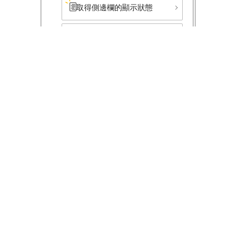
取得側邊欄的顯示狀態
顯示或隱藏篩選按鈕
取得篩選按鈕的顯示狀態
顯示或隱藏匯總按鈕
取得匯總按鈕的顯示狀態
顯示或隱藏清單和圖表的下
公式
拉選單
公式コミュニティ
取得選取清單和圖表下拉式
選單的顯示狀態
サイボウズ社員のナレッジ共有