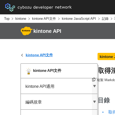
Top
kintone
kintone API文件
kintone JavaScript API
記錄
kintone API
kintone API文件
kintone 
取得
kintone API文件
複製 Markd
kintone API通用
目錄
編碼規章
取