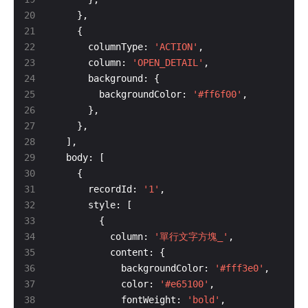
      columnType: 
'ACTION'
      column: 
'OPEN_DETAIL'
        backgroundColor: 
'#ff6f00'
      recordId: 
'1'
          column: 
'單行文字方塊_'
            backgroundColor: 
'#fff3e0'
            color: 
'#e65100'
            fontWeight: 
'bold'