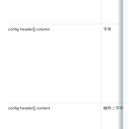
config.header[].column
字串
config.header[].content
物件／字串