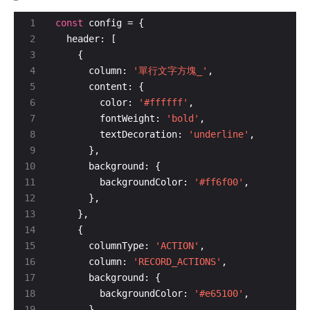
const
      column: 
'單行文字方塊_'
        color: 
'#ffffff'
        fontWeight: 
'bold'
        textDecoration: 
'underline'
        backgroundColor: 
'#ff6f00'
      columnType: 
'ACTION'
      column: 
'RECORD_ACTIONS'
        backgroundColor: 
'#e65100'