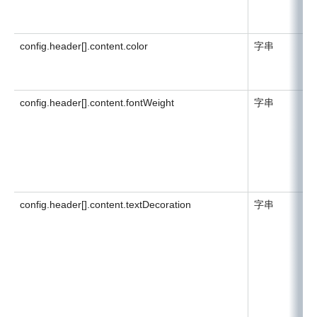
config.header[].content.color
字串
config.header[].content.fontWeight
字串
config.header[].content.textDecoration
字串