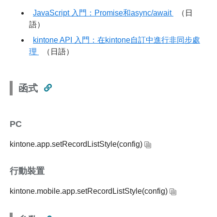
JavaScript 入門：Promise和async/await
（日
語）
kintone API 入門：在kintone自訂中進行非同步處
理
（日語）
函式
PC
kintone.app.setRecordListStyle(config)
行動裝置
kintone.mobile.app.setRecordListStyle(config)