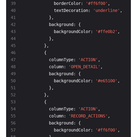
            borderColor: 
'#ff6f00'
            textDecoration: 
'underline'
            backgroundColor: 
'#ffe0b2'
          columnType: 
'ACTION'
          column: 
'OPEN_DETAIL'
            backgroundColor: 
'#e65100'
          columnType: 
'ACTION'
          column: 
'RECORD_ACTIONS'
            backgroundColor: 
'#ff6f00'