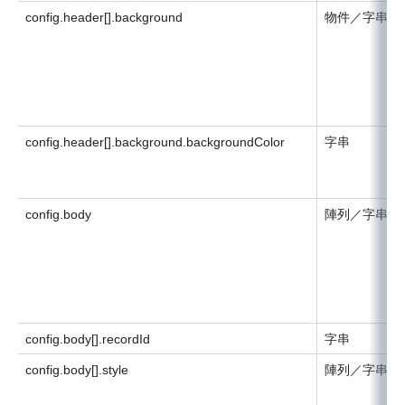
config.header[].background
物件／字串
config.header[].background.backgroundColor
字串
config.body
陣列／字串
config.body[].recordId
字串
config.body[].style
陣列／字串