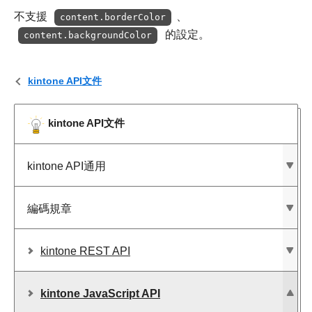
不支援
、
content.borderColor
的設定。
content.backgroundColor
kintone API文件
kintone API文件
kintone API通用
編碼規章
kintone REST API
kintone JavaScript API