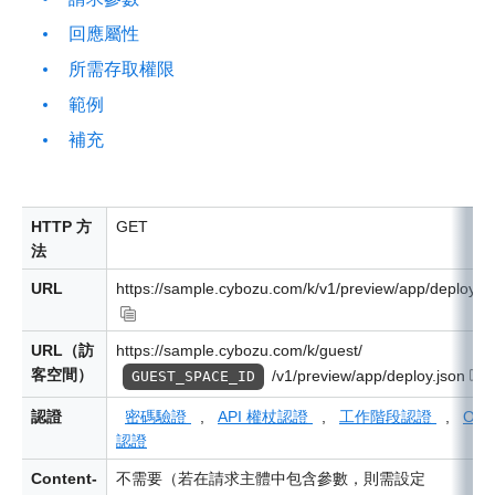
回應屬性
所需存取權限
範例
補充
HTTP 方
GET
法
URL
https://sample.cybozu.com/k/v1/preview/app/deploy.js
URL（訪
https://sample.cybozu.com/k/guest/
客空間）
/v1/preview/app/deploy.json
GUEST_SPACE_ID
認證
密碼驗證
,
API 權杖認證
,
工作階段認證
,
OAu
認證
Content-
不需要（若在請求主體中包含參數，則需設定