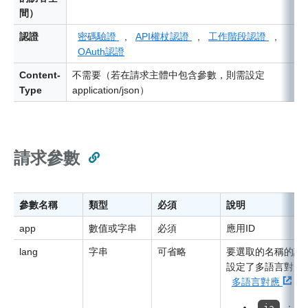
間）
認證
密碼驗證
,
API權杖認證
,
工作階段認證
,
OAuth認證
Content-
不需要（若在請求主體中包含參數，則需設定
Type
application/json）
請求參數
參數名稱
類型
必須
說明
app
數值或字串
必須
應用ID
lang
字串
可省略
要選取的名稱的語
設定了多語言對應
多語言對應
：日
ja