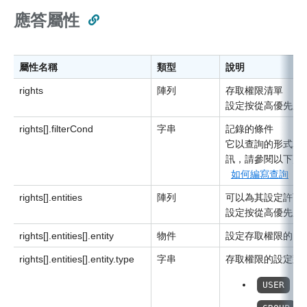
應答屬性
屬性名稱
類型
說明
rights
陣列
存取權限清單
設定按從高優先順
rights[].filterCond
字串
記錄的條件
它以查詢的形式表
訊，請參閱以下頁
如何編寫查詢
rights[].entities
陣列
可以為其設定許可
設定按從高優先順
rights[].entities[].entity
物件
設定存取權限的內
rights[].entities[].entity.type
字串
存取權限的設定對
：
USER