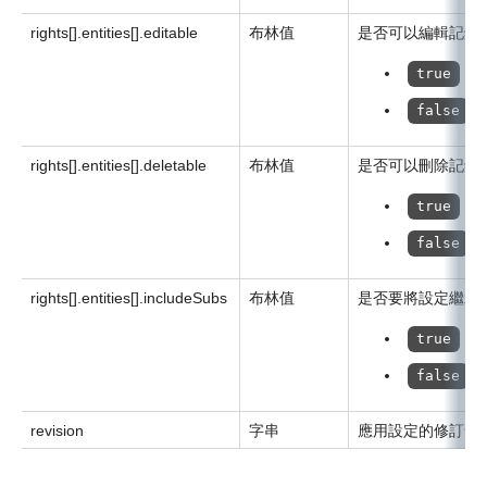
rights[].entities[].editable
布林值
是否可以編輯記錄
：
true
false
rights[].entities[].deletable
布林值
是否可以刪除記錄
：
true
false
rights[].entities[].includeSubs
布林值
是否要將設定繼承
：
true
false
revision
字串
應用設定的修訂號