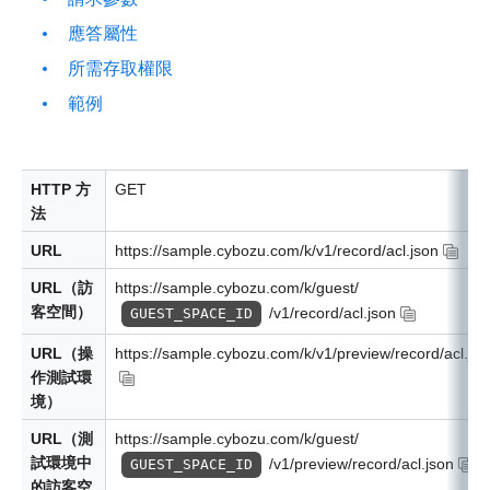
應答屬性
所需存取權限
範例
HTTP 方
GET
法
URL
https://sample.cybozu.com/k/v1/record/acl.json
URL（訪
https://sample.cybozu.com/k/guest/
客空間）
/v1/record/acl.json
GUEST_SPACE_ID
URL（操
https://sample.cybozu.com/k/v1/preview/record/acl.jso
作測試環
境）
URL（測
https://sample.cybozu.com/k/guest/
試環境中
/v1/preview/record/acl.json
GUEST_SPACE_ID
的訪客空