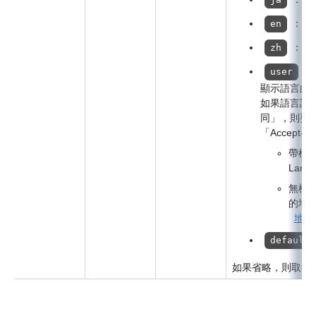
：英
en
：中
zh
：
user
顯示語言的
如果語言設
同」，則要
「Accept-
帶標題
Lan
無標頭
的地
地區
default
如果省略，則取得