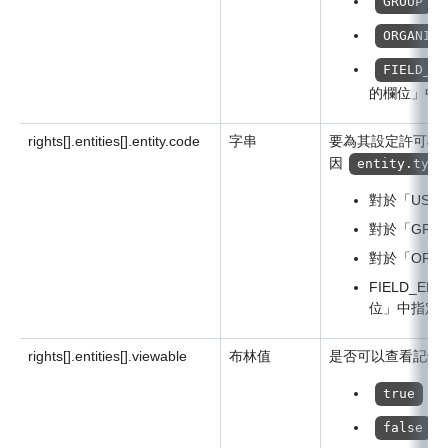
GROUP
ORGANIZA
FIELD_EN
的欄位」中
rights[].entities[].entity.code
字串
要為其設定許可權
因
entity.type
對於「USE
對於「GRO
對於「ORGA
FIELD_E
位」中指定
rights[].entities[].viewable
布林值
是否可以查看記錄
：
true
false