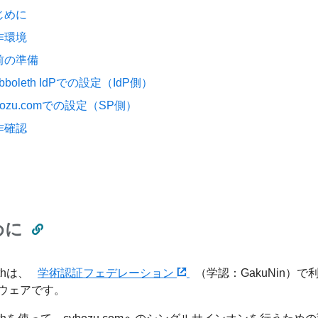
じめに
作環境
前の準備
ibboleth IdPでの設定（IdP側）
bozu.comでの設定（SP側）
作確認
めに
ethは、
学術認証フェデレーション
（学認：GakuNin
ウェアです。