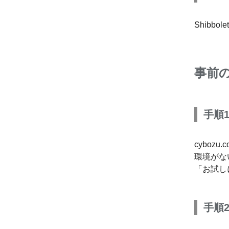
Shibbo
事前
手順1
cyboz
環境がな
「お試し
手順