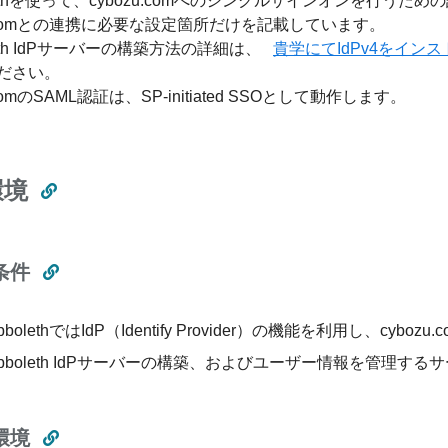
olethを使って、cybozu.comへのシングルサインオンを行う
zu.comとの連携に必要な設定箇所だけを記載しています。
oleth IdPサーバーの構築方法の詳細は、
貴学にてIdPv4をイ
ださい。
.comのSAML認証は、SP-initiated SSOとして動作します。
環境
条件
ibbolethではIdP（Identify Provider）の機能を利用し、cyboz
ibboleth IdPサーバーの構築、およびユーザー情報を管理
環境