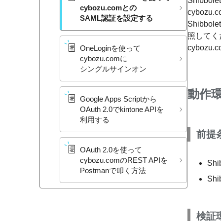
Shibb
cybozu.comとの​
cybo
SAML認証を​設定する
Shibb
照してく
cybozu
OneLoginを​使って​
cybozu.comに​
シングルサインオン
動作
Google Apps Scriptから​
OAuth 2.0で​kintone APIを​
利用する
前提
OAuth 2.0を​使って​
cybozu.comの​REST APIを​
Sh
Postmanで​叩く​方​法
Sh
検証