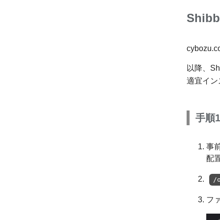
Shib
cyboz
以降、Shib
適宜イン
手順1
事前
配
/
フ