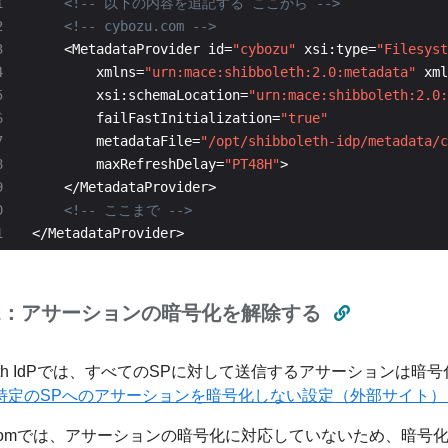
<!-- 以下の内容を追記する ここから -->
<!-- cybozu.com -->
    <MetadataProvider id=
"cybozu"
 xsi:type=
"Filesyst
        xmlns=
"urn:mace:shibboleth:2.0:metadata"
 xml
        xsi:schemaLocation=
"urn:mace:shibboleth:2.0:
        failFastInitialization=
"true"
        metadataFile=
"/opt/shibboleth-idp/metadata/c
        maxRefreshDelay=
"PT48H"
<!-- ここまで -->
</MetadataProvider>
2：アサーションの暗号化を解除する
oleth IdPでは、すべてのSPに対して送信するアサーションは暗
特定のSPへのアサーションを暗号化しない設定（外部サイト
zu.comでは、アサーションの暗号化に対応していないため、暗号