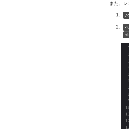
また、レ
/
<
<