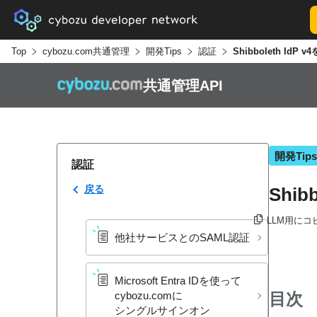
Top
cybozu.com共通管理
開発Tips
認証
共通管理API
開発Tips
認証
戻る
Shi
LLM用にコ
他社サービスとの​SAML認証
Microsoft Entra IDを​使って​
目次
cybozu.comに​
シングルサインオン