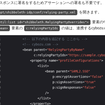
スポンスに署名をするためアサーションへの署名も不要です。
を開きます。
opt/shibboleth-idp/conf/relying-party.xml
要素の
util:list id="shibboleth.RelyingPartyOverrides">
要素の
の値は、連携するcybozu
bean>
c:relyingPartyIds
<!-- 以下の内容を追記する ここから -->
<!-- cybozu.com -->
        <bean parent=
"RelyingPartyByName"
              c:relyingPartyIds=
"https://sample.cybo
            <property name=
"profileConfigurations"
                    <bean parent=
"SAML2.SSO"
                        p:encryptAssertions=
"false"
                        p:signAssertions=
"true"
                        p:signResponses=
"false"