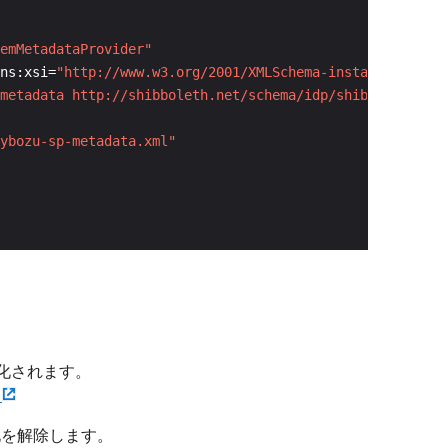
emMetadataProvider"
ns:xsi=
"http://www.w3.org/2001/XMLSchema-instance"
metadata http://shibboleth.net/schema/idp/shibboleth-met
ybozu-sp-metadata.xml"
号化されます。
）
化を解除します。