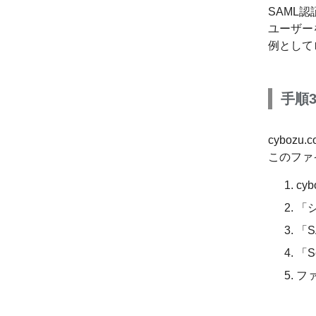
SAML
ユーザー
例として
手順3
cyboz
このファ
cy
「
「
「S
ファ