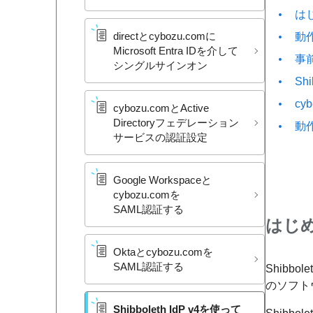
は
directと​cybozu.comに​
動
Microsoft Entra IDを​介して​
事
シングルサインオン
Sh
cy
cybozu.comと​Active
Directoryフェデレーション
動
サービスの​認証設定
Google Workspaceと​
cybozu.comを​
SAML認証する
はじ
Oktaと​cybozu.comを​
SAML認証する
Shibbol
のソフト
Shibboleth IdP v4を​使って​