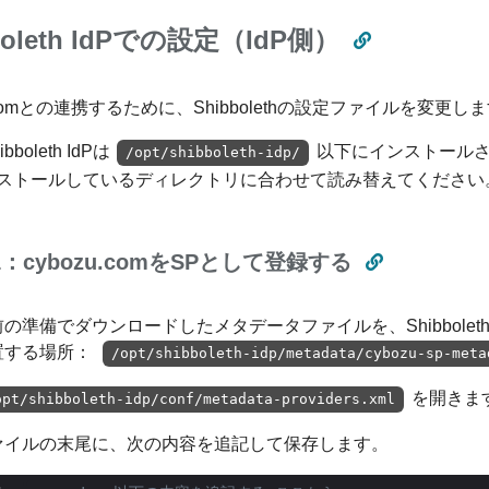
boleth IdPでの設定（IdP側）
u.comとの連携するために、Shibbolethの設定ファイルを変更し
boleth IdPは
以下にインストール
/opt/shibboleth-idp/
ストールしているディレクトリに合わせて読み替えてください
：cybozu.comをSPとして登録する
の準備でダウンロードしたメタデータファイルを、Shibbolet
置する場所：
/opt/shibboleth-idp/metadata/cybozu-sp-meta
を開きま
opt/shibboleth-idp/conf/metadata-providers.xml
ァイルの末尾に、次の内容を追記して保存します。