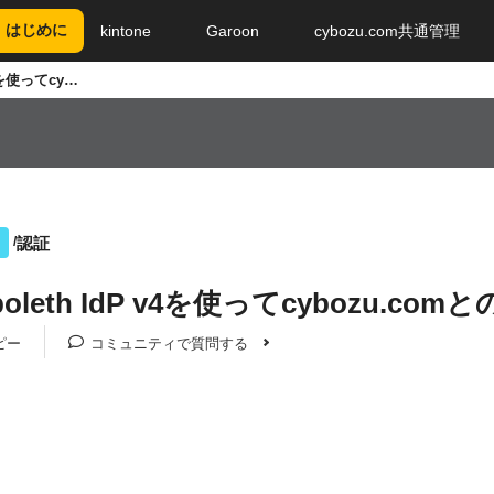
はじめに
kintone
Garoon
cybozu.com共通管理
Shibboleth IdP v4を使ってcybozu.comとのSAML認証を設定する
認証
bboleth IdP v4を使ってcybozu.
ピー
コミュニティで質問する