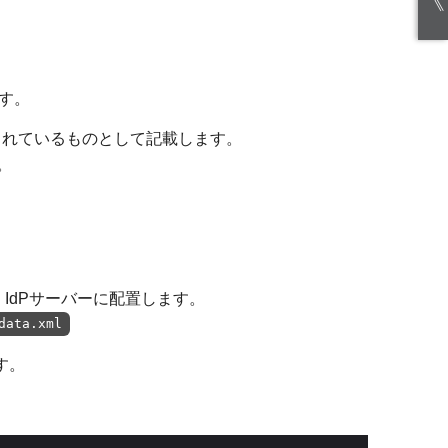
《
ます。
されているものとして記載します。
。
h IdPサーバーに配置します。
data.xml
す。