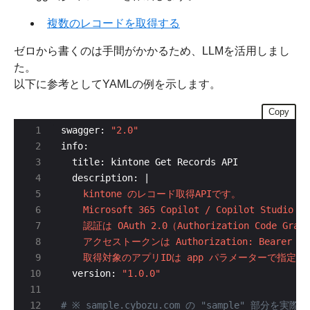
複数のレコードを取得する
ゼロから書くのは手間がかかるため、LLMを活用しまし
た。
以下に参考としてYAMLの例を示します。
Copy
swagger: 
"2.0"
  description: |
    取得対象のアプリIDは app パラメーターで指定し
  version: 
"1.0.0"
# ※ sample.cybozu.com の "sample" 