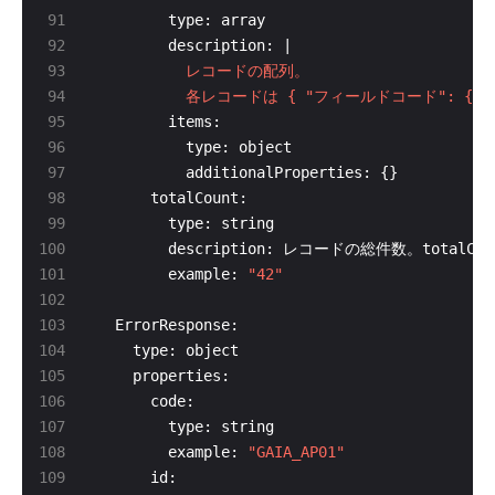
        description: |
          各レコードは { "フィールドコード": { "
        example: 
"42"
        example: 
"GAIA_AP01"