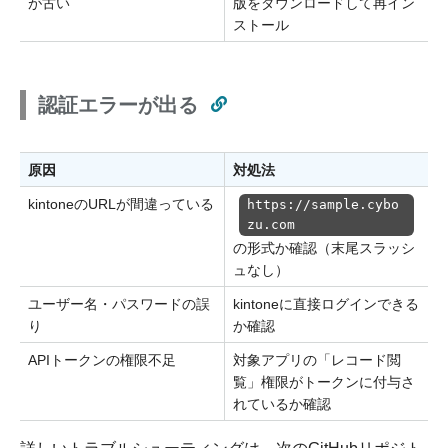
が古い
版をダウンロードして再イン
ストール
認証エラーが出る
原因
対処法
kintoneのURLが間違っている
https://sample.cybo
zu.com
の形式か確認（末尾スラッシ
ュなし）
ユーザー名・パスワードの誤
kintoneに直接ログインできる
り
か確認
APIトークンの権限不足
対象アプリの「レコード閲
覧」権限がトークンに付与さ
れているか確認