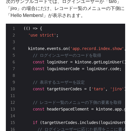
次のサンプルコードでは、ログインユーザーが「taro」
「jiro」の場合にだけ、レコード一覧のメニューの下側に
「Hello Members!」が表示されます。
'use strict'
  kintone.events.on(
'app.record.index.show'
const
const
const
 targetUserCodes = [
'taro'
, 
'jiro'
const
if