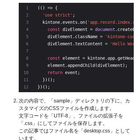
'use strict'
  kintone.events.on(
'app.record.index.sho
const
 divElement = 
document
.createEle
    divElement.className = 
'kintone-custo
    divElement.textContent = 
'Hello World
const
return
})();
次の内容で、「sample」ディレクトリの下に、カ
スタマイズのCSSファイルを作成します。
文字コードを「UTF-8」、ファイルの拡張子を
「.css」にしてファイルを保存します。
この記事ではファイル名を「desktop.css」として
います。