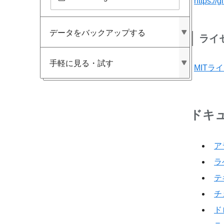
https://
データを​バックアップする
ライ
手軽に​見る​・試す
MITラ
ドキ
ア
ラ
テ
チ
ド