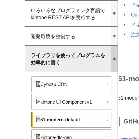
ド
いろいろな​プログラミング言語で​
Qui
kintone REST APIを​実行する
ド
注
開発環境を​整備する
ライブラリを​使って​プログラムを​
効率的に​書く
51-m
Cybozu CDN
51-mo
kintone UI Component v1
51-modern-default
GitH
kintone-dts-gen