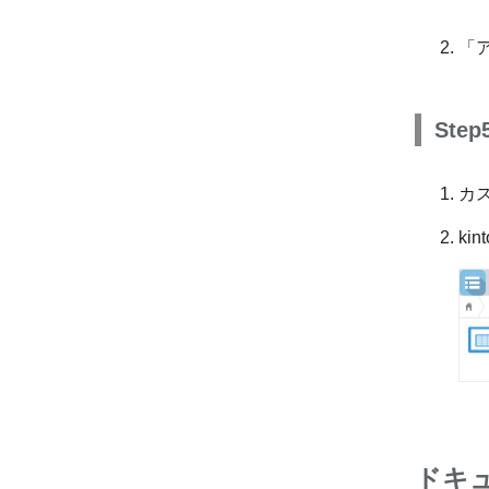
「
Ste
カ
k
ドキ