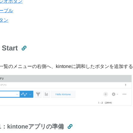
ジオボタン
ーブル
タン
 Start
一覧のメニューの右側へ、kintoneに調和したボタンを追加す
p1：kintoneアプリの準備