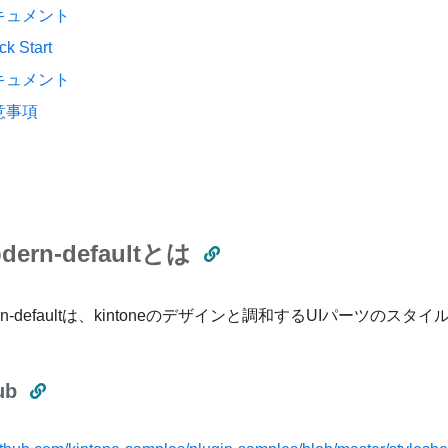
キュメント
ck Start
キュメント
意事項
odern-defaultとは
dern-defaultは、kintoneのデザインと調和するUIパーツのス
ub