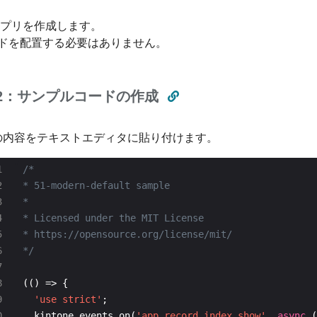
neアプリを作成します。
ドを配置する必要はありません。
ep2：サンプルコードの作成
の内容をテキストエディタに貼り付けます。
*/
'use strict'
  kintone.events.on(
'app.record.index.show'
, 
async