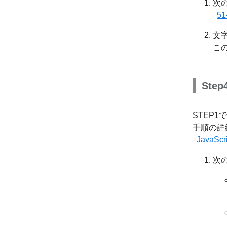
次の
51
文
この
Ste
STEP
手順の詳
Java
次