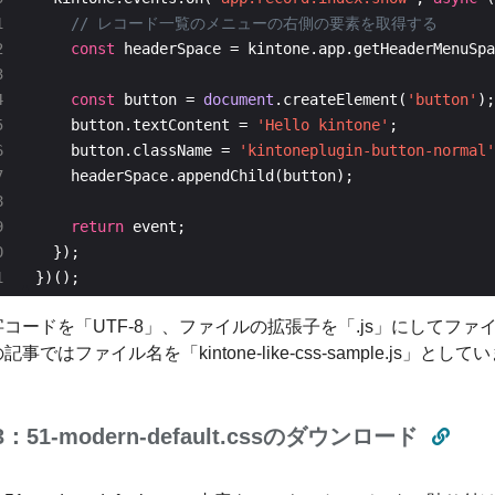
const
const
 button = 
document
.createElement(
'button'
    button.textContent = 
'Hello kintone'
    button.className = 
'kintoneplugin-button-normal'
return
})();
字コードを「UTF-8」、ファイルの拡張子を「.js」にしてフ
記事ではファイル名を「kintone-like-css-sample.js」として
p3：51-modern-default.cssのダウンロード