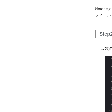
kinto
フィール
St
次