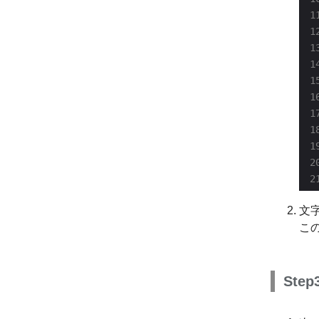
文
この
Ste