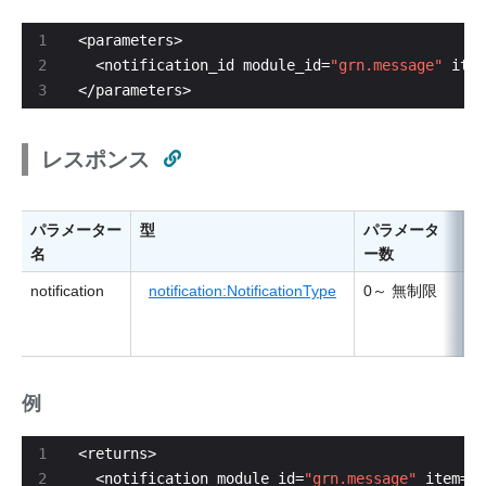
  <notification_id module_id=
"grn.message"
 item
</parameters>
レスポンス
パラメーター
型
パラメータ
名
ー数
notification
notification:NotificationType
0～ 無制限
例
  <notification module_id=
"grn.message"
 item=
"1