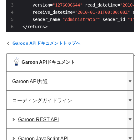
    version=
"1276036644"
 read_datetime=
"2010-10
    receive_datetime=
"2010-01-01T00:00:00Z"
 sub
    sender_name=
"Administrator"
 sender_id=
"1"
 a
</returns>
Garoon APIドキュメントトップへ
Garoon APIドキュメント
Garoon API共通
コーディングガイドライン
Garoon REST API
Garoon JavaScript API