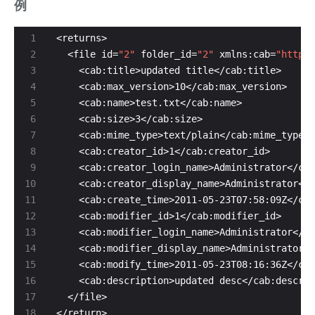
例
  <file id=
"2"
 folder_id=
"2"
 xmlns:cab=
"http:/
</return>