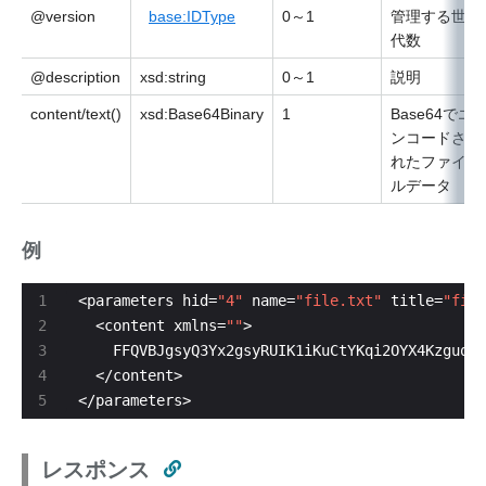
@version
base:IDType
0～1
管理する世
代数
@description
xsd:string
0～1
説明
content/text()
xsd:Base64Binary
1
Base64でエ
ンコードさ
れたファイ
ルデータ
例
<parameters hid=
"4"
 name=
"file.txt"
 title=
"file
  <content xmlns=
""
</parameters>
レスポンス