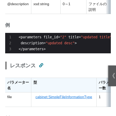
@description
xsd:string
0～1
ファイルの
説明
例
<parameters file_id=
"2"
 title=
"updated title"
 v
 description=
"updated desc"
</parameters>
レスポンス
《
パラメーター
型
パラメー
名
ー数
file
cabinet:SimpleFileInformationType
1