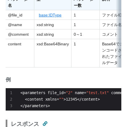
名
ー数
@file_id
base:IDType
1
ファイルID
@name
xsd:string
1
ファイル名
@comment
xsd:string
0～1
コメント
content
xsd:Base64Binary
1
Base64でエ
ンコードさ
れたファイ
ルデータ
例
<parameters file_id=
"2"
 name=
"test.txt"
 comment
  <content xmlns=
""
</parameters>
レスポンス