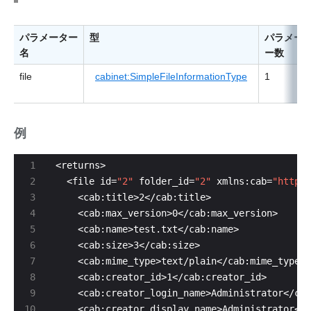
パラメーター
型
パラメー
名
ー数
file
cabinet:SimpleFileInformationType
1
例
  <file id=
"2"
 folder_id=
"2"
 xmlns:cab=
"http:/