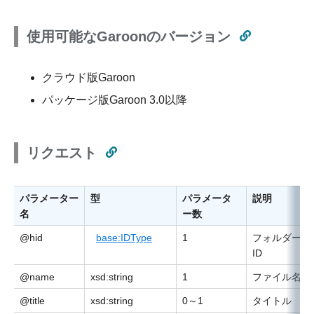
使用可能なGaroonのバージョン
クラウド版Garoon
パッケージ版Garoon 3.0以降
リクエスト
パラメーター
型
パラメータ
説明
名
ー数
@hid
base:IDType
1
フォルダー
ID
@name
xsd:string
1
ファイル名
@title
xsd:string
0～1
タイトル