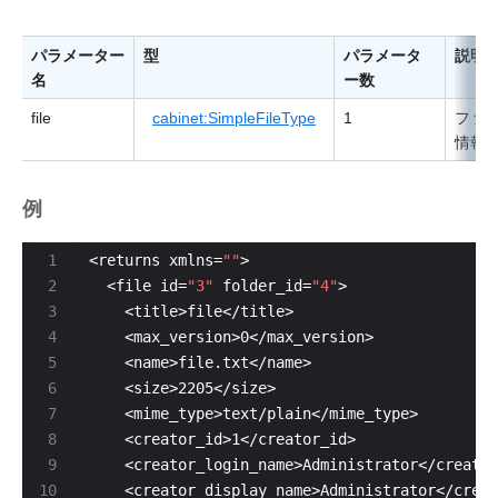
パラメーター
型
パラメータ
説明
名
ー数
file
cabinet:SimpleFileType
1
ファ
情報
例
<returns xmlns=
""
  <file id=
"3"
 folder_id=
"4"