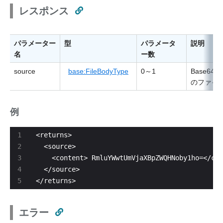
レスポンス
パラメーター
型
パラメータ
説明
名
ー数
source
base:FileBodyType
0～1
Base64
のファイ
例
</returns>
エラー