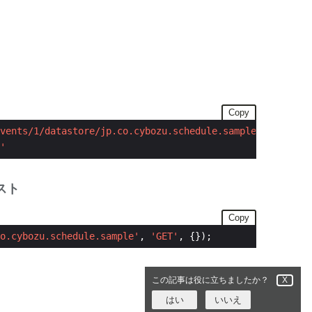
Copy
vents/1/datastore/jp.co.cybozu.schedule.sample'
'
スト
Copy
o.cybozu.schedule.sample'
, 
'GET'
, {});
この記事は役に立ちましたか？
X
はい
いいえ