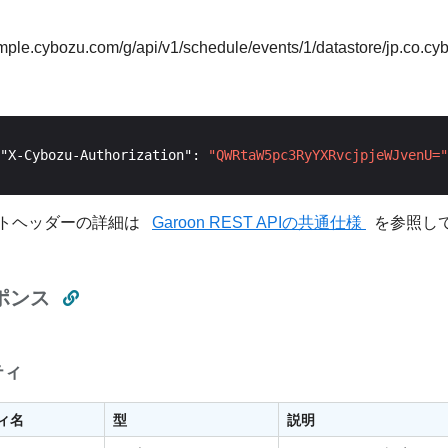
ample.cybozu.com/g/api/v1/schedule/events/1/datastore/jp.co.c
"X-Cybozu-Authorization": 
"QWRtaW5pc3RyYXRvcjpjeWJvenU="
トヘッダーの詳細は
Garoon REST APIの共通仕様
を参照し
ポンス
ティ
ィ名
型
説明