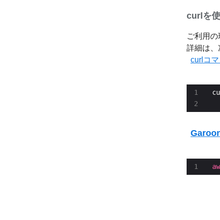
curl
ご利用の
詳細は、
curlコ
cu
  
Garo
aw