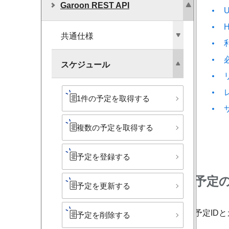
Garoon REST API
共通仕様
スケジュール
1件の​予定を​取得する
複数の​予定を​取得する
予定を​登録する
予定の
予定を​更新する
予定IDと
予定を​削除する