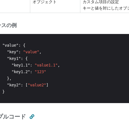
オブジェクト
カスタム項目の設定
キーと値を対にしたオブ
ンスの例
   "key": 
"value"
     "key1.1": 
"value1.1"
     "key1.2": 
"123"
   "key2": [
"value2"
プルコード