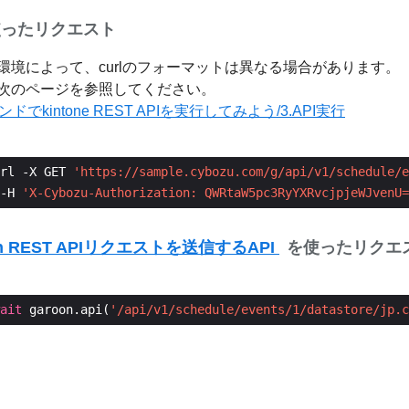
を使ったリクエスト
環境によって、curlのフォーマットは異なる場合があります。
次のページを参照してください。
マンドでkintone REST APIを実行してみよう/3.API実行
rl -X GET 
'https://sample.cybozu.com/g/api/v1/schedule/e
-H 
'X-Cybozu-Authorization: QWRtaW5pc3RyYXRvcjpjeWJvenU=
on REST APIリクエストを送信するAPI
を使ったリクエ
ait
 garoon.api(
'/api/v1/schedule/events/1/datastore/jp.c