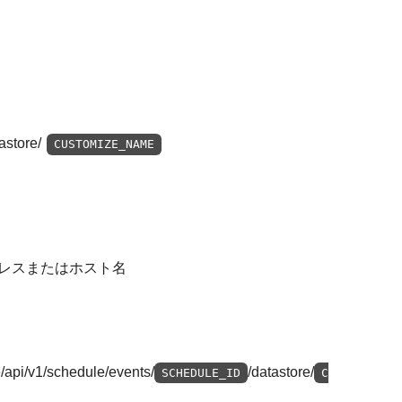
astore/
CUSTOMIZE_NAME
アドレスまたはホスト名
e/api/v1/schedule/events/
/datastore/
SCHEDULE_ID
C