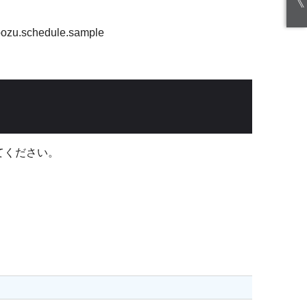
《
ybozu.schedule.sample
てください。