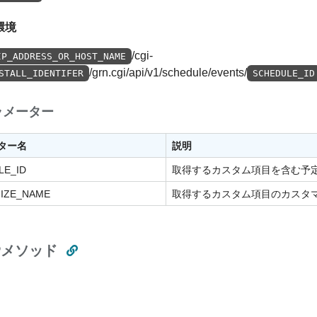
x環境
/cgi-
IP_ADDRESS_OR_HOST_NAME
/grn.cgi/api/v1/schedule/events/
STALL_IDENTIFER
SCHEDULE_ID
ラメーター
ター名
説明
LE_ID
取得するカスタム項目を含む予定
IZE_NAME
取得するカスタム項目のカスタ
Pメソッド