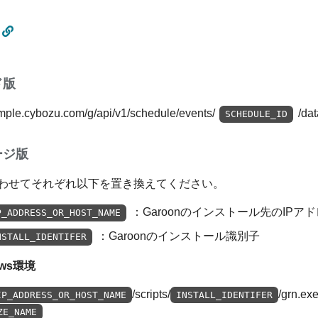
ド版
ample.cybozu.com/g/api/v1/schedule/events/
/dat
SCHEDULE_ID
ージ版
わせてそれぞれ以下を置き換えてください。
：Garoonのインストール先のIP
P_ADDRESS_OR_HOST_NAME
：Garoonのインストール識別子
NSTALL_IDENTIFER
ows環境
/scripts/
/grn.ex
IP_ADDRESS_OR_HOST_NAME
INSTALL_IDENTIFER
ZE_NAME