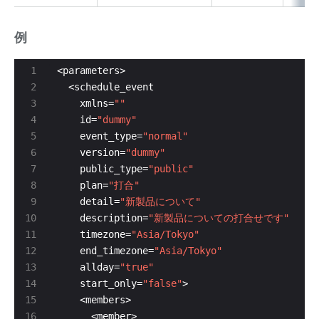
例
    xmlns=
""
    id=
"dummy"
    event_type=
"normal"
    version=
"dummy"
    public_type=
"public"
    plan=
"打合"
    detail=
"新製品について"
    description=
"新製品についての打合せです"
    timezone=
"Asia/Tokyo"
    end_timezone=
"Asia/Tokyo"
    allday=
"true"
    start_only=
"false"