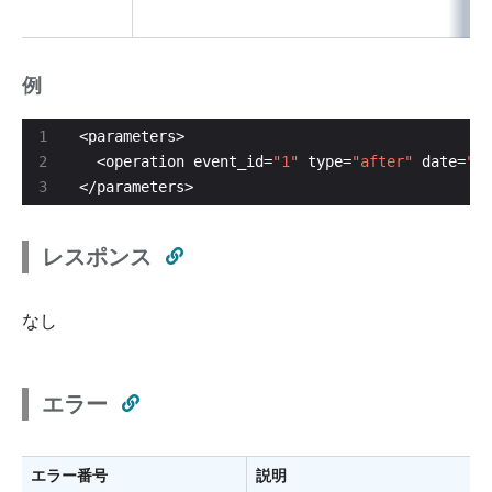
例
  <operation event_id=
"1"
 type=
"after"
 date=
"20
</parameters>
レスポンス
なし
エラー
エラー番号
説明