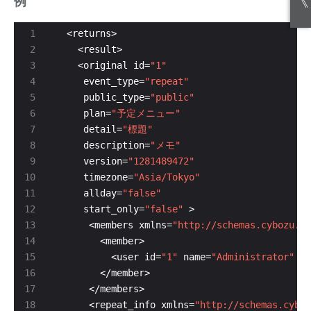
《
例
    <original id=
"1"
     event_type=
"repeat"
     public_type=
"public"
     plan=
"予定メニュー"
     detail=
"標題"
     description=
"メモ"
     version=
"1281489472"
     timezone=
"Asia/Tokyo"
     allday=
"false"
     start_only=
"false"
      <members xmlns=
"http://schemas.cybozu.co
          <user id=
"1"
 name=
"Administrator"
 or
      <repeat_info xmlns=
"http://schemas.cyboz