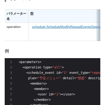
パラメーター
型
名
operation
schedule:ScheduleModifyRepeatEventsOperatio
例
  <operation type=
"all"
    <schedule_event id=
"1"
 event_type=
"repeat"
     plan=
"予定メニュー"
 detail=
"標題"
 descripti
          <user id=
"1"