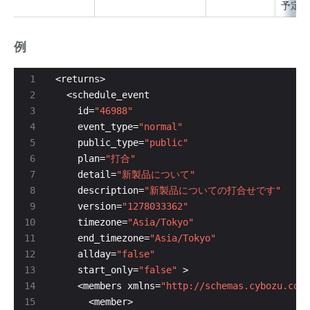
予定の
例
    id=
"46988"
    event_type=
"normal"
    public_type=
"public"
    plan=
"打合"
    detail=
"新製品について"
    description=
"新製品についての打合せです"
    version=
"1278033362"
    timezone=
"Asia/Tokyo"
    end_timezone=
"Asia/Tokyo"
    allday=
"false"
    start_only=
"false"
    <members xmlns=
"http://schemas.cybozu.co.j