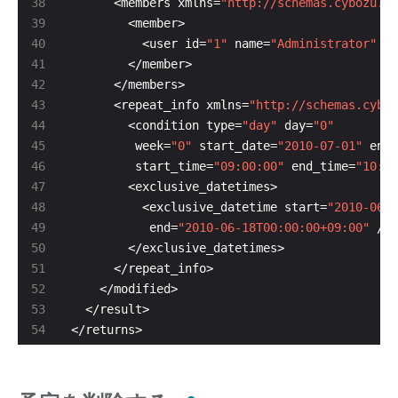
      <members xmlns=
"http://schemas.cybozu.co
          <user id=
"1"
 name=
"Administrator"
 or
      <repeat_info xmlns=
"http://schemas.cyboz
        <condition type=
"day"
 day=
"0"
         week=
"0"
 start_date=
"2010-07-01"
 end_
         start_time=
"09:00:00"
 end_time=
"10:00
          <exclusive_datetime start=
"2010-06-1
           end=
"2010-06-18T00:00:00+09:00"
</returns>