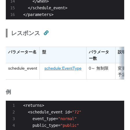
</parameters>
レスポンス
パラメーター名
型
パラメータ
説明
ー数
schedule_event
schedule:EventType
0～ 無制限
変更さ
予定の
例
  <schedule_event id=
"72"
    event_type=
"normal"
    public_type=
"public"