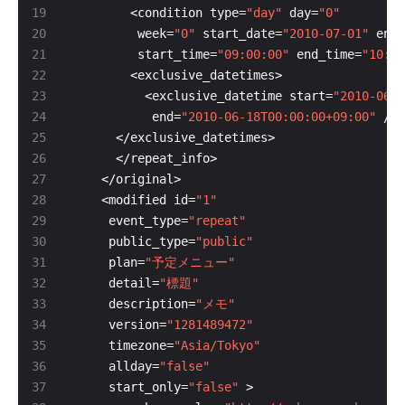
        <condition type=
"day"
 day=
"0"
         week=
"0"
 start_date=
"2010-07-01"
 end_
         start_time=
"09:00:00"
 end_time=
"10:00
          <exclusive_datetime start=
"2010-06-1
           end=
"2010-06-18T00:00:00+09:00"
    <modified id=
"1"
     event_type=
"repeat"
     public_type=
"public"
     plan=
"予定メニュー"
     detail=
"標題"
     description=
"メモ"
     version=
"1281489472"
     timezone=
"Asia/Tokyo"
     allday=
"false"
     start_only=
"false"