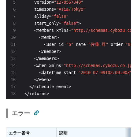
    version=
"1278567340"
    timezone=
"Asia/Tokyo"
    allday=
"false"
    start_only=
"false"
    <members xmlns=
"http://schemas.cybozu.co.j
        <user id=
"6"
 name=
"佐藤 昇"
 order=
"0"
    <when xmlns=
"http://schemas.cybozu.co.jp/s
      <datetime start=
"2010-07-09T02:00:00Z"
 e
</returns>
エラー
エラー番号
説明