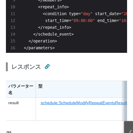
        <condition type=
"day"
 start_date=
"2010
         start_time=
"09:00:00"
 end_time=
"10:00
</parameters>
レスポンス
パラメーター
型
名
result
schedule:ScheduleModifyRepeatEventsResultTy