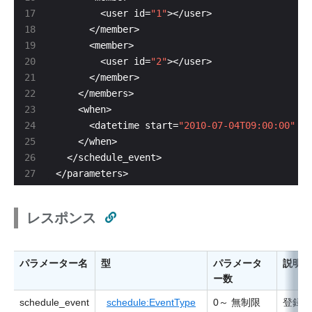
        <user id=
"1"
        <user id=
"2"
      <datetime start=
"2010-07-04T09:00:00"
 en
</parameters>
レスポンス
パラメーター名
型
パラメータ
説明
ー数
schedule_event
schedule:EventType
0～ 無制限
登録さ