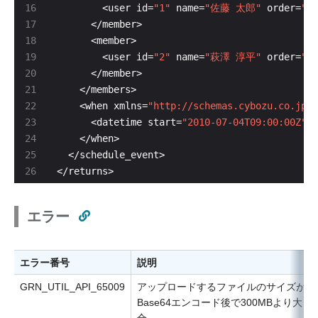
        <user id=
"1"
 name=
"佐藤 太郎"
 order=
"0"
        <user id=
"2"
 name=
"萩澤 淳平"
 order=
"1"
    <when xmlns=
"http://schemas.cybozu.co.jp/s
      <datetime start=
"2010-07-04T09:00:00Z"
 e
</returns>
エラー
エラー番号
説明
GRN_UTIL_API_65009
アップロードするファイルのサイズが、
Base64エンコード後で300MBより大き
合