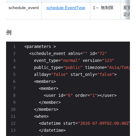
schedule_event
schedule:EventType
1～ 無制限
変更す
定の情
例
  <schedule_event xmlns=
""
 id=
"72"
    event_type=
"normal"
 version=
"123"
    public_type=
"public"
 timezone=
"Asia/Tokyo"
    allday=
"false"
 start_only=
"false"
        <user id=
"6"
 order=
"1"
      <datetime start=
"2010-07-09T02:00:00Z"
 e