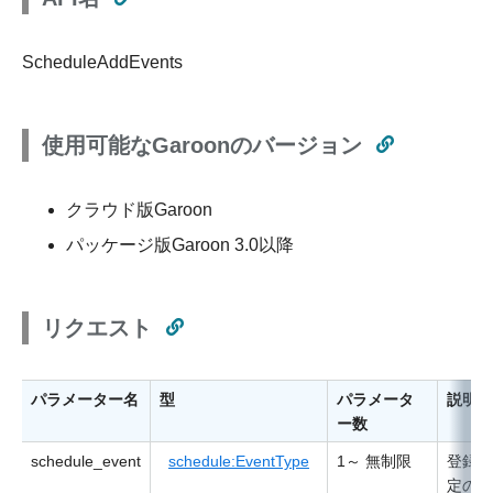
ScheduleAddEvents
使用可能なGaroonのバージョン
クラウド版Garoon
パッケージ版Garoon 3.0以降
リクエスト
パラメーター名
型
パラメータ
説明
ー数
schedule_event
schedule:EventType
1～ 無制限
登録す
定の情