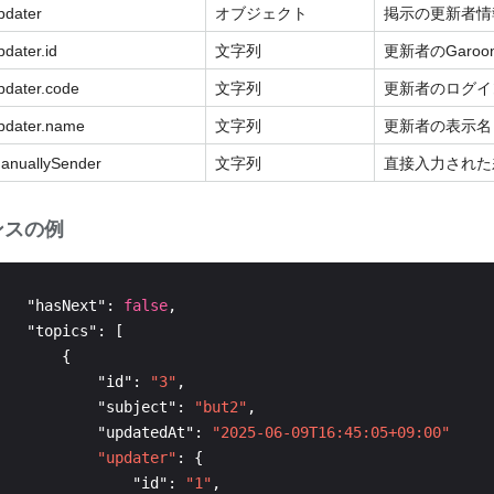
updater
オブジェクト
掲示の更新者情
pdater.id
文字列
更新者のGaroo
updater.code
文字列
更新者のログイ
updater.name
文字列
更新者の表示名
manuallySender
文字列
直接入力された
ンスの例
   "hasNext": 
false
           "id": 
"3"
           "subject": 
"but2"
           "updatedAt": 
"2025-06-09T16:45:05+09:00"
"updater"
               "id": 
"1"