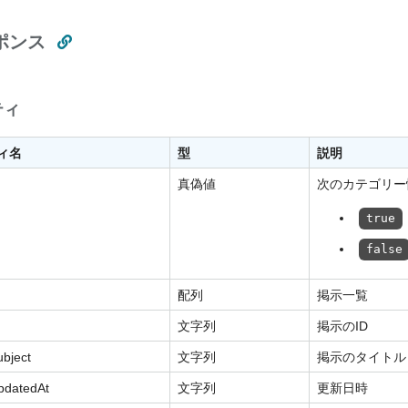
ポンス
ティ
ィ名
型
説明
真偽値
次のカテゴリー
true
false
配列
掲示一覧
文字列
掲示のID
ubject
文字列
掲示のタイトル
updatedAt
文字列
更新日時