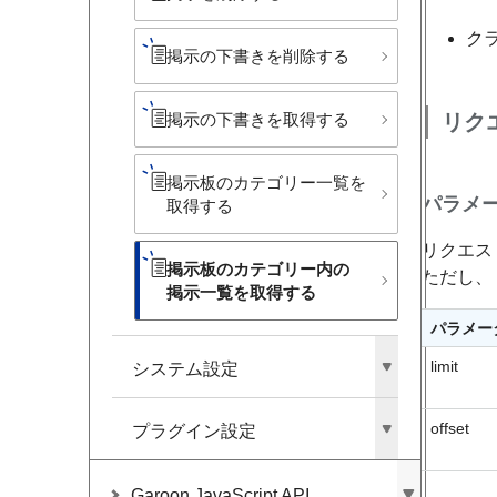
クラ
掲示の​下書きを​削除する
リク
掲示の​下書きを​取得する
掲示板の​カテゴリー一覧を​
パラメ
取得する
リクエス
掲示板の​カテゴリー内の​
ただし、
掲示一覧を​取得する
パラメー
limit
システム設定
offset
プラグイン設定
Garoon JavaScript API