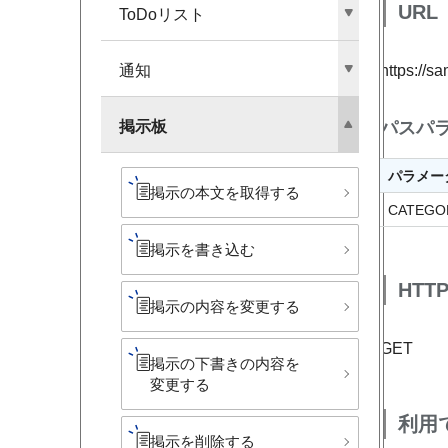
URL
ToDoリスト
通知
https://s
掲示板
パスパ
パラメー
掲示の​本文を​取得する
CATEGO
掲示を​書き込む
HTT
掲示の​内容を​変更する
GET
掲示の​下書きの​内容を​
変更する
利用
掲示を​削除する