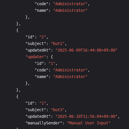
               "code": 
"Administrator"
               "name": 
"Administrator"
           "id": 
"2"
           "subject": 
"but1"
           "updatedAt": 
"2025-06-09T16:44:08+09:00"
"updater"
               "id": 
"1"
               "code": 
"Administrator"
               "name": 
"Administrator"
           "id": 
"1"
           "subject": 
"but3"
           "updatedAt": 
"2025-06-10T11:56:04+09:00"
           "manuallySender": 
"Manual User Input"