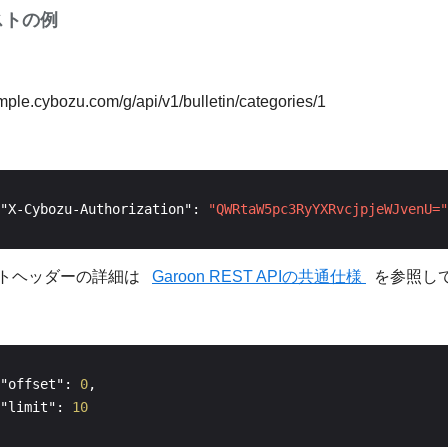
ストの例
ample.cybozu.com/g/api/v1/bulletin/categories/1
"X-Cybozu-Authorization": 
"QWRtaW5pc3RyYXRvcjpjeWJvenU="
トヘッダーの詳細は
Garoon REST APIの共通仕様
を参照し
"offset": 
0
"limit": 
10