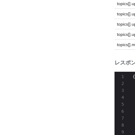
topics[].
topics[].u
topics[].
topics[].
topics[].
レスポ
 
 
 
 
 