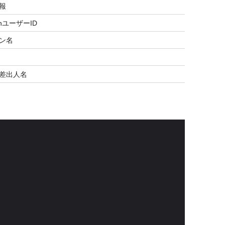
報
nユーザーID
ン名
差出人名