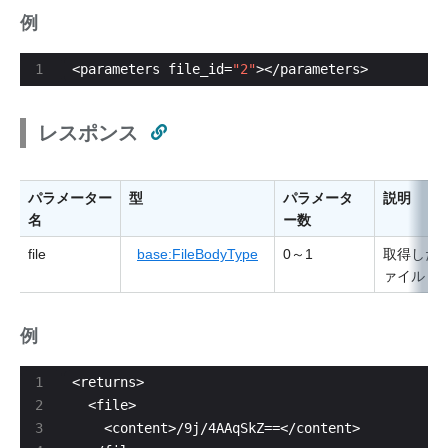
例
<parameters file_id=
"2"
></parameters>
レスポンス
パラメーター
型
パラメータ
説明
名
ー数
file
base:FileBodyType
0～1
取得した
ァイル
例